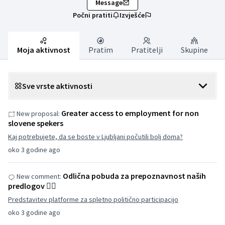
Message
Počni pratiti
Izvješće
Moja aktivnost
Pratim
Pratitelji
Skupine
Sve vrste aktivnosti
Greater access to employment for non
New proposal:
slovene spekers
Kaj potrebujete, da se boste v Ljubljani počutili bolj doma?
oko 3 godine ago
Odlična pobuda za prepoznavnost naših
New comment:
predlogov 👌🏽
Predstavitev platforme za spletno politično participacijo
oko 3 godine ago