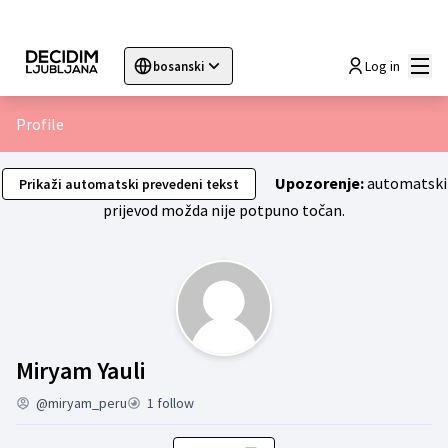
Glav
Log in
bosanski
Sprache wählen
Choose language
Choisir la langue
Sc
Profile
Upozorenje:
automatski
Prikaži automatski prevedeni tekst
prijevod možda nije potpuno točan.
Moja aktivnost (Miryam Yauli)
Miryam Yauli
@miryam_peru
1 follow