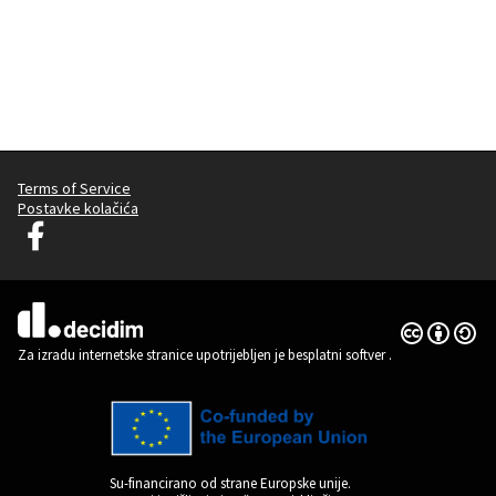
Terms of Service
Postavke kolačića
Decidim Ljubljana na Facebooku
(Vanjska poveznica)
Licencija C
(Vanjska pov
(Vanjska poveznica)
Za izradu internetske stranice upotrijebljen je besplatni softver
.
Su-financirano od strane Europske unije.