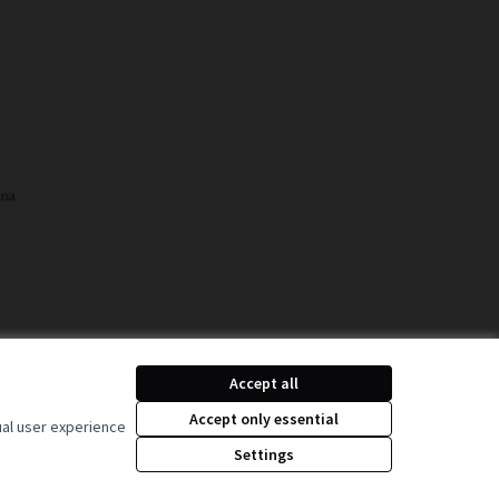
Accept all
Decidim Ljubljana na
Accept only essential
ual user experience
(Zunanja povezava)
Settings