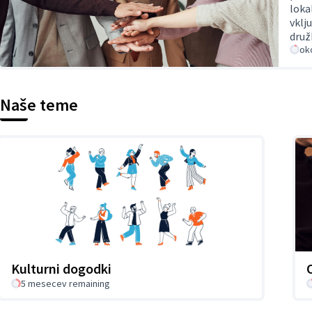
loka
vklj
druž
ok
Naše teme
Kulturni dogodki
5 mesecev remaining