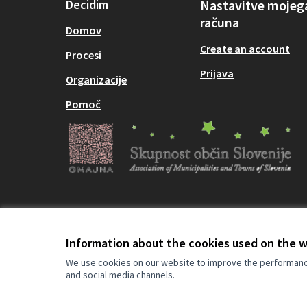
Decidim
Nastavitve mojeg
računa
Domov
Create an account
Procesi
Prijava
Organizacije
Pomoč
Information about the cookies used on the 
Terms of Service
Cookie settings
We use cookies on our website to improve the performance 
and social media channels.