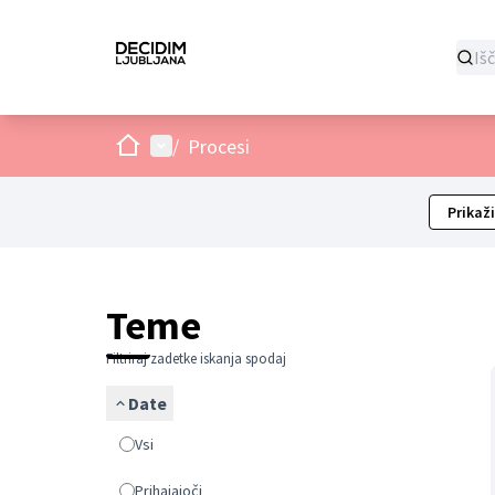
Domov
Main menu
/
Procesi
Prikaži
Teme
Filtriraj zadetke iskanja spodaj
Date
Vsi
Prihajajoči