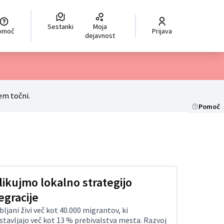
Sestanki
Moja
hoisir la langue
Scegli la lingua
Izberi jezik
Dil seçiniz
ر اللغة
Pomoč
Prijava
dejavnost
em točni.
Pomoč
ikujmo lokalno strategijo
egracije
bljani živi več kot 40.000 migrantov, ki
stavljajo več kot 13 % prebivalstva mesta. Razvoj