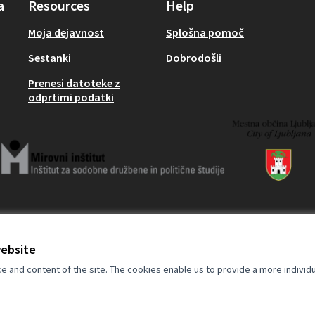
a
Resources
Help
Moja dejavnost
Splošna pomoč
Sestanki
Dobrodošli
Prenesi datoteke z
odprtimi podatki
website
and content of the site. The cookies enable us to provide a more individ