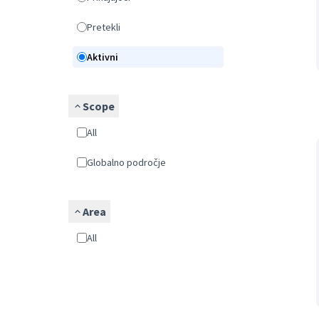
Pretekli
Aktivni
Scope
All
Globalno področje
Area
All