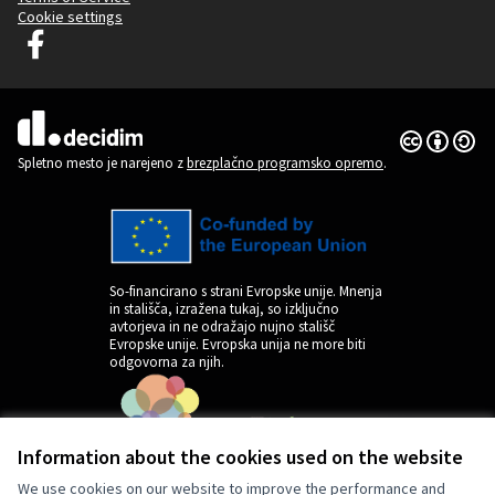
Cookie settings
Decidim Ljubljana na Facebooku
(Zunanja povezava)
Dovoljenja 
(Zunanja pov
(Zunanja povezava)
Spletno mesto je narejeno z
brezplačno programsko opremo
.
So-financirano s strani Evropske unije. Mnenja
in stališča, izražena tukaj, so izključno
avtorjeva in ne odražajo nujno stališč
Evropske unije. Evropska unija ne more biti
odgovorna za njih.
Information about the cookies used on the website
We use cookies on our website to improve the performance and