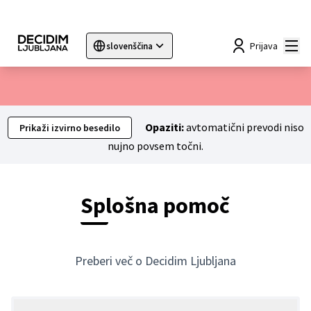
Mai
Prijava
slovenščina
Sprache wählen
Choose language
Choisir la langue
Sc
Opaziti:
avtomatični prevodi niso
Prikaži izvirno besedilo
nujno povsem točni.
Splošna pomoč
Preberi več o Decidim Ljubljana