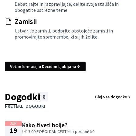
Debatirajte in razpravljajte, delite svoja stališča in
obogatite ustrezne teme.
Zamisli
Ustvarite zamisli, podprite obstoječe zamisli in
promovirajte spremembe, ki si jih želite.
Več informacij o Decidim Ljubljana
Dogodki
8
Glej vse dogodke
Preskoči zemljevid
Leaflet
|
©
HERE maps
Naslednji element je zemljevid, ki prikazuje elemente na tej s
PRETEKLI DOGODKI
+
−
JUN
Kako živeti bolje?
19
17:00 POPOLDAN CEST
In-person
0