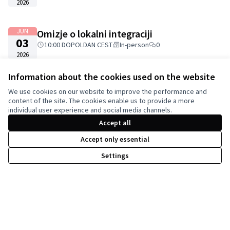
2026
JUN
Omizje o lokalni integraciji
03
10:00 DOPOLDAN CEST
In-person
0
2026
Information about the cookies used on the website
JUN
Strategije lokalnega vključevanja za
We use cookies on our website to improve the performance and
02
migrantske organizacije in lokalne oblasti
content of the site. The cookies enable us to provide a more
2026
11:00 DOPOLDAN CEST
In-person
0
individual user experience and social media channels.
Accept all
Accept only essential
Aktivne skupščine
Settings
Prikaži vse skupščine