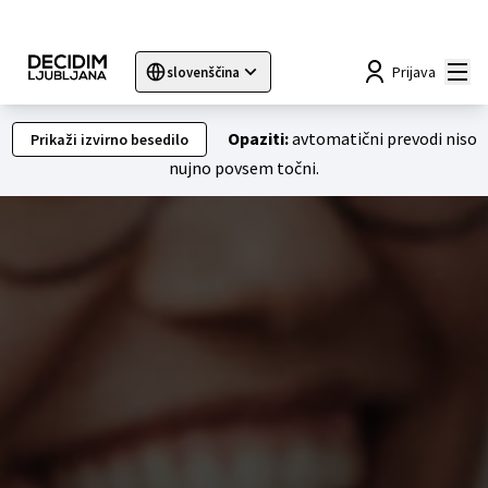
Mai
Prijava
slovenščina
Sprache wählen
Choose language
Choisir la langue
Sc
Opaziti:
avtomatični prevodi niso
Prikaži izvirno besedilo
nujno povsem točni.