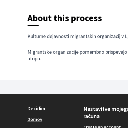
About this process
Kulturne dejavnosti migrantskih organizacij v Lj
Migrantske organizacije pomembno prispevajo 
utripu.
Decidim
Nastavitve mojeg
računa
Domov
Create an account