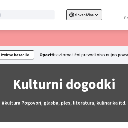
slovenščina
Sprache wählen
Choose language
C
nu
Opaziti:
avtomatični prevodi niso nujno povs
 izvirno besedilo
Kulturni dogodki
#kultura
Pogovori, glasba, ples, literatura, kulinarika itd.