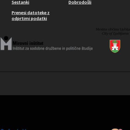
Sestanki
Dobrodošli
Prenesi datoteke z
odprtimi podatki