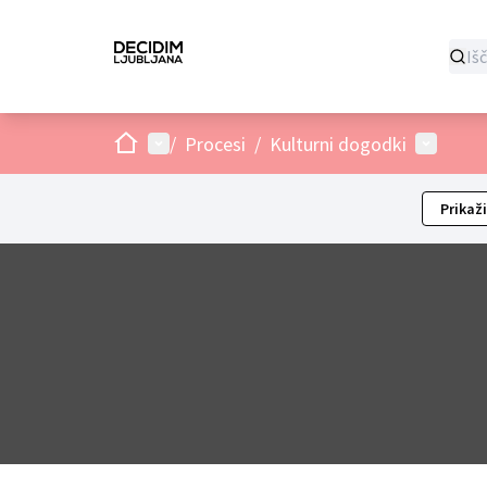
Domov
Main menu
User me
/
Procesi
/
Kulturni dogodki
Prikaži