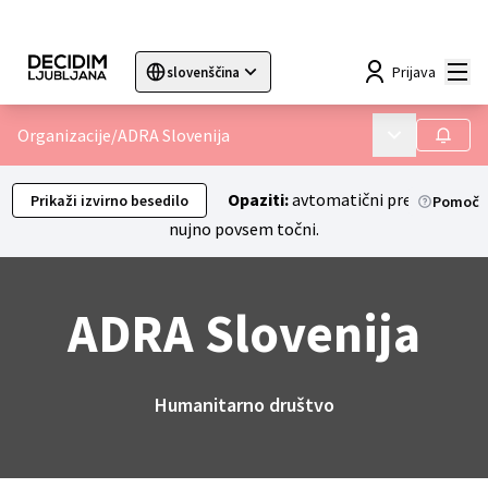
Mai
Prijava
slovenščina
Sprache wählen
Choose language
Choisir la langue
Sc
Organizacije
/
ADRA Slovenija
Main menu
Sledilc
Opaziti:
avtomatični prevodi niso
Prikaži izvirno besedilo
Pomoč
nujno povsem točni.
ADRA Slovenija
Humanitarno društvo