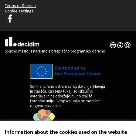
Terms of Service
Cookie settings
Decidim Ljubljana na Facebooku
(Zunanja povezava)
Dovoljenja 
(Zunanja pov
(Zunanja povezava)
Spletno mesto je narejeno z
brezplačno programsko opremo
.
So-financirano s strani Evropske unije. Mnenja
in stališča, izražena tukaj, so izključno
avtorjeva in ne odražajo nujno stališč
Evropske unije. Evropska unija ne more biti
odgovorna za njih.
Information about the cookies used on the website