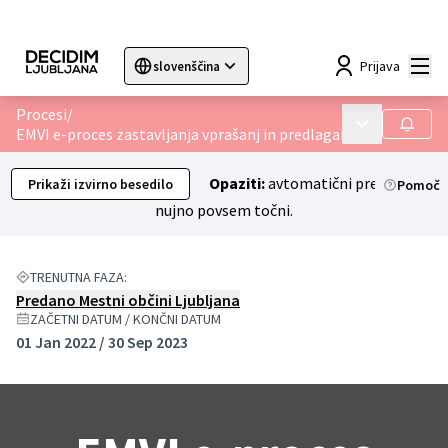
Mai
Prijava
slovenščina
Sprache wählen
Choose language
Choisir la langue
Sc
Procesi
/
Main menu
Sledilc
EMVI e-proces zastavljanja vprašanj in predlaganja zamisli
Opaziti:
avtomatični prevodi niso
Prikaži izvirno besedilo
Pomoč
nujno povsem točni.
TRENUTNA FAZA:
Predano Mestni občini Ljubljana
ZAČETNI DATUM / KONČNI DATUM
01 Jan 2022 / 30 Sep 2023