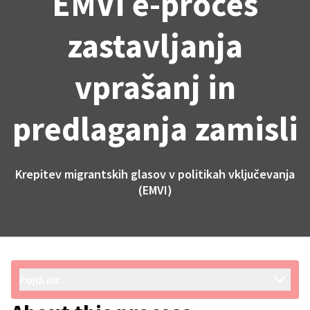
EMVI e-proces
zastavljanja
vprašanj in
predlaganja zamisli
Krepitev migrantskih glasov v politikah vključevanja
(EMVI)
Pojdi na: