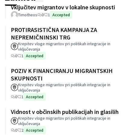
Vključitev migrantov v lokalne skupnosti
Timotheos
0
1
Accepted
PROTIRASISTIČNA KAMPANJA ZA
NEPREMIČNINSKI TRG
Krepitev vloge migrantov pri politikah integracije in
vključevanja
0
1
Accepted
POZIV K FINANCIRANJU MIGRANTSKIH
SKUPNOSTI
Krepitev vloge migrantov pri politikah integracije in
vključevanja
0
1
Accepted
Vidnost v občinskih publikacijah in glasilih
Krepitev vloge migrantov pri politikah integracije in
vključevanja
0
2
Accepted