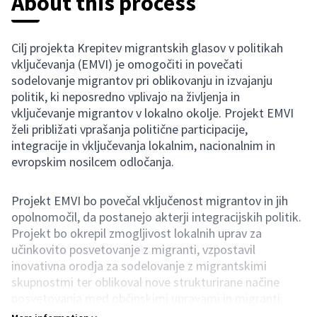
About this process
Cilj projekta Krepitev migrantskih glasov v politikah
vključevanja (EMVI) je omogočiti in povečati
sodelovanje migrantov pri oblikovanju in izvajanju
politik, ki neposredno vplivajo na življenja in
vključevanje migrantov v lokalno okolje. Projekt EMVI
želi približati vprašanja politične participacije,
integracije in vključevanja lokalnim, nacionalnim in
evropskim nosilcem odločanja.
Projekt EMVI bo povečal vključenost migrantov in jih
opolnomočil, da postanejo akterji integracijskih politik.
Projekt bo okrepil zmogljivost lokalnih uprav za
učinkovito posvetovanje z migranti, vzpostavil
inovativna orodja za sodelovanje z migrantskimi
skupnostmi ter oblikoval nove strukturirane načine
posvetovanja med občinskimi upravami in migranti.
Projekt združuje 12 različnih partnerjev iz petih držav,