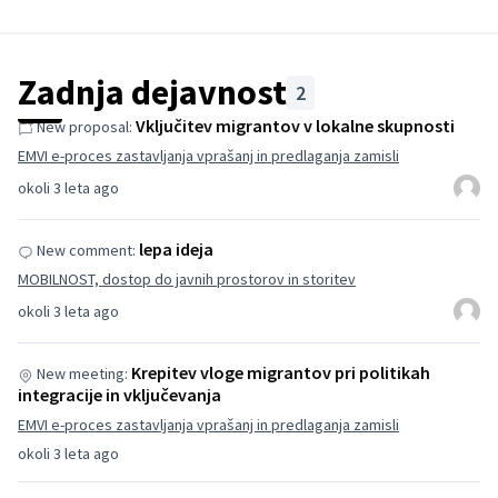
Zadnja dejavnost
2
Vključitev migrantov v lokalne skupnosti
New proposal:
EMVI e-proces zastavljanja vprašanj in predlaganja zamisli
okoli 3 leta ago
lepa ideja
New comment:
MOBILNOST, dostop do javnih prostorov in storitev
okoli 3 leta ago
Krepitev vloge migrantov pri politikah
New meeting:
integracije in vključevanja
EMVI e-proces zastavljanja vprašanj in predlaganja zamisli
okoli 3 leta ago