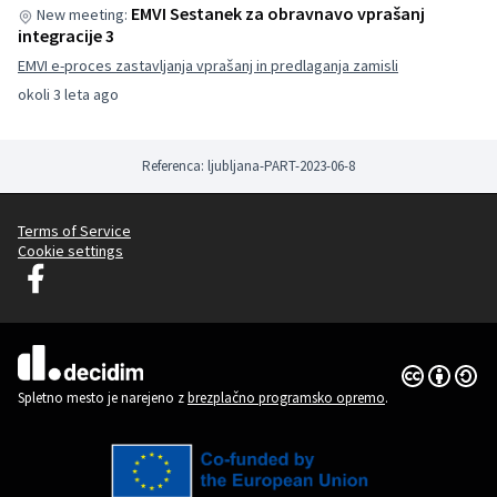
EMVI Sestanek za obravnavo vprašanj
New meeting:
integracije 3
EMVI e-proces zastavljanja vprašanj in predlaganja zamisli
okoli 3 leta ago
Referenca: ljubljana-PART-2023-06-8
Terms of Service
Cookie settings
Decidim Ljubljana na Facebooku
(Zunanja povezava)
Dovoljenja 
(Zunanja pov
(Zunanja povezava)
Spletno mesto je narejeno z
brezplačno programsko opremo
.