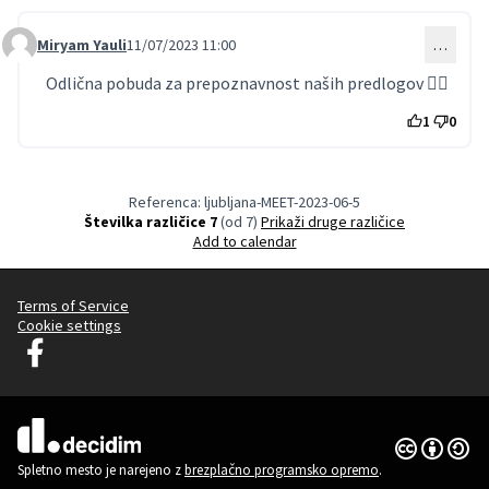
Miryam Yauli
11/07/2023 11:00
…
Comment 2
Odlična pobuda za prepoznavnost naših predlogov 👌🏽
1
0
Referenca: ljubljana-MEET-2023-06-5
Številka različice 7
(od 7)
Prikaži druge različice
Add to calendar
Terms of Service
Cookie settings
Decidim Ljubljana na Facebooku
(Zunanja povezava)
Dovoljenja 
(Zunanja pov
(Zunanja povezava)
Spletno mesto je narejeno z
brezplačno programsko opremo
.