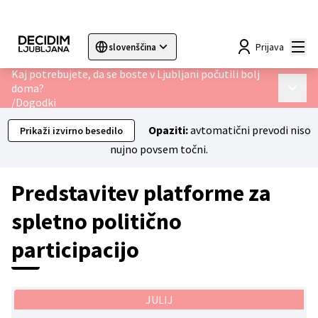
Mai
Prijava
slovenščina
Sprache wählen
Choose language
Choisir la langue
Sc
Kaj potrebujete, da se boste v Ljubljani počutili bolj
doma?
Main 
/
Dogodki
Opaziti:
avtomatični prevodi niso
Prikaži izvirno besedilo
nujno povsem točni.
Predstavitev platforme za
spletno politično
participacijo
JULIJ