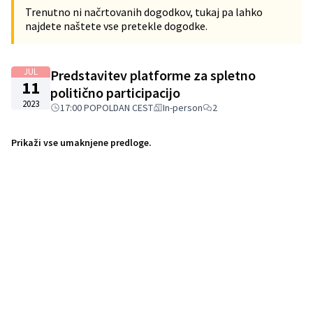
Trenutno ni načrtovanih dogodkov, tukaj pa lahko
najdete naštete vse pretekle dogodke.
JUL
Predstavitev platforme za spletno
11
politično participacijo
2023
17:00 POPOLDAN CEST
In-person
2
Prikaži vse umaknjene predloge.