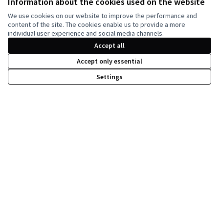
Information about the cookies used on the website
Decidim Ljubljana na Facebooku
We use cookies on our website to improve the performance and
(Zunanja povezava)
content of the site. The cookies enable us to provide a more
individual user experience and social media channels.
Accept all
Dovoljenja 
(Zunanja pov
(Zunanja povezava)
Accept only essential
Spletno mesto je narejeno z
brezplačno programsko opremo
.
Settings
So-financirano s strani Evropske unije. Mnenja
in stališča, izražena tukaj, so izključno
avtorjeva in ne odražajo nujno stališč
Evropske unije. Evropska unija ne more biti
odgovorna za njih.