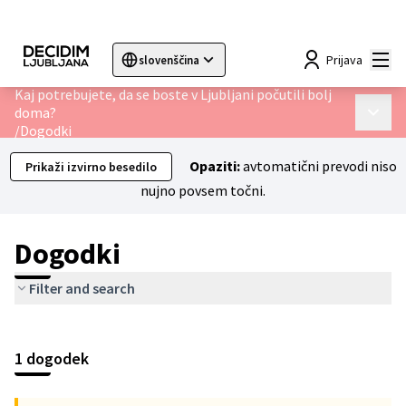
Mai
Prijava
slovenščina
Sprache wählen
Choose language
Choisir la langue
Sc
Kaj potrebujete, da se boste v Ljubljani počutili bolj
doma?
Main 
/
Dogodki
Opaziti:
avtomatični prevodi niso
Prikaži izvirno besedilo
nujno povsem točni.
Dogodki
Filter and search
Preskoči zemljevid
Leaflet
|
©
HERE maps
Naslednji element je zemljevid, ki prikazuje elemente na tej s
+
1 dogodek
−