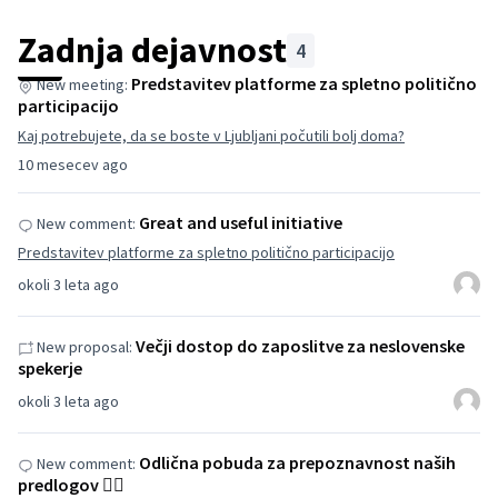
Zadnja dejavnost
4
Predstavitev platforme za spletno politično
New meeting:
participacijo
Kaj potrebujete, da se boste v Ljubljani počutili bolj doma?
10 mesecev ago
Great and useful initiative
New comment:
Predstavitev platforme za spletno politično participacijo
okoli 3 leta ago
Večji dostop do zaposlitve za neslovenske
New proposal:
spekerje
okoli 3 leta ago
Odlična pobuda za prepoznavnost naših
New comment:
predlogov 👌🏽