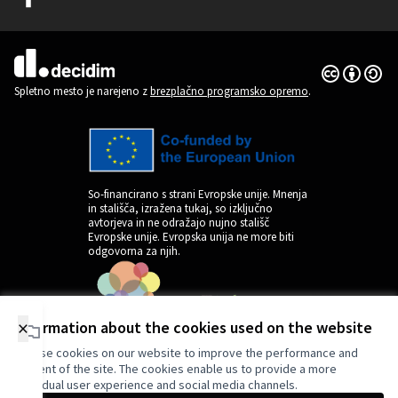
(Zunanja povezava)
Dovoljenja 
(Zunanja pov
(Zunanja povezava)
Spletno mesto je narejeno z
brezplačno programsko opremo
.
So-financirano s strani Evropske unije. Mnenja
in stališča, izražena tukaj, so izključno
avtorjeva in ne odražajo nujno stališč
Evropske unije. Evropska unija ne more biti
odgovorna za njih.
×
Information about the cookies used on the website
Faze
We use cookies on our website to improve the performance and
procesa
content of the site. The cookies enable us to provide a more
individual user experience and social media channels.