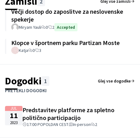
Zamisli
2
Glej vse zamisli
Večji dostop do zaposlitve za neslovenske
spekerje
Miryam Yauli
0
2
Accepted
Klopce v športnem parku Partizan Moste
Katja
0
3
Dogodki
1
Glej vse dogodke
Preskoči zemljevid
Leaflet
|
©
HERE maps
Naslednji element je zemljevid, ki prikazuje elemente na tej s
PRETEKLI DOGODKI
+
−
JUL
Predstavitev platforme za spletno
11
politično participacijo
2023
17:00 POPOLDAN CEST
In-person
2