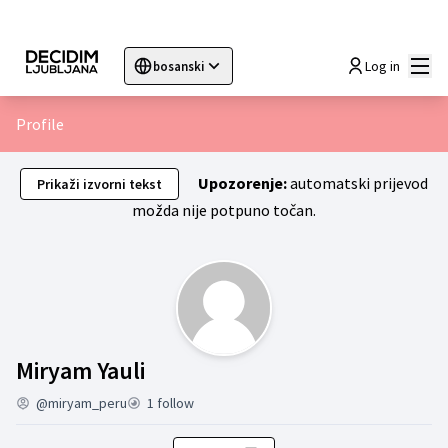
Glav
Log in
bosanski
Sprache wählen
Choose language
Choisir la langue
Sc
Profile
Upozorenje:
automatski prijevod
Prikaži izvorni tekst
možda nije potpuno točan.
Moja aktivnost (Miryam Yauli)
Miryam Yauli
@miryam_peru
1 follow