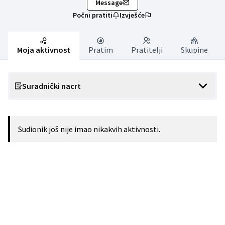
Message
Počni pratiti
Izvješće
Moja aktivnost
Pratim
Pratitelji
Skupine
Suradnički nacrt
Sudionik još nije imao nikakvih aktivnosti.