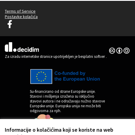
Terms of Service
Postavke kolačića
Decidim Ljubljana na Facebooku
(Vanjska poveznica)
Licencija C
(Vanjska pov
(Vanjska poveznica)
Za izradu internetske stranice upotrijebljen je besplatni softver
.
Su-financirano od strane Europske unije.
Stavovi i mišljenja izražena su isključivo
stavovi autora i ne odražavaju nužno stavove
Europske unije. Europska unija ne može biti
odgovorna za njih.
Informacije o kolačićima koji se koriste na web