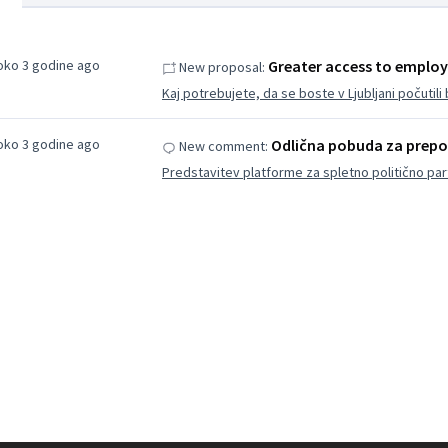
oko 3 godine ago
Greater access to employ
New proposal:
Kaj potrebujete, da se boste v Ljubljani počutili
oko 3 godine ago
Odlična pobuda za prepo
New comment:
Predstavitev platforme za spletno politično part