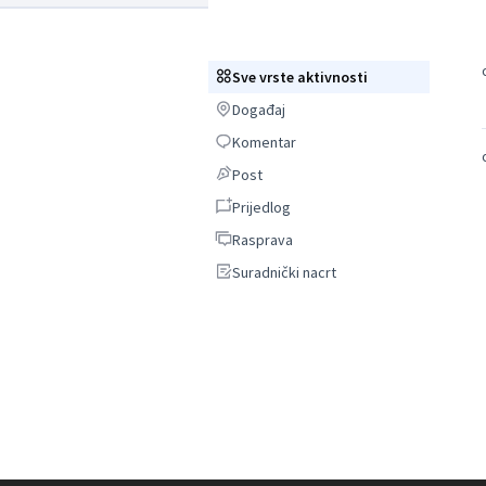
Sve vrste aktivnosti
Sve vrste aktivnosti
Događaj
Događaj
Komentar
Komentar
Post
Post
Prijedlog
Prijedlog
Rasprava
Rasprava
Suradnički nacrt
Suradnički nacrt