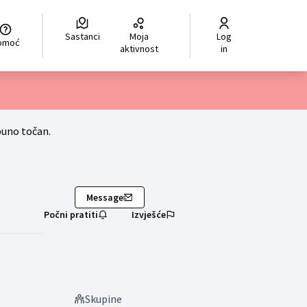
Sastanci
Moja
Log
hoisir la langue
Scegli la lingua
Izberi jezik
Dil seçiniz
ر اللغة
Pomoć
aktivnost
in
puno točan.
Message
Počni pratiti
Izvješće
Skupine