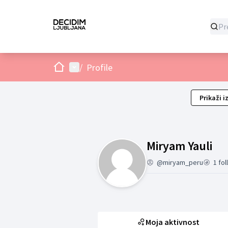
Dom
Glavni izbornik
/
Profile
Prikaži i
Moj
Miryam Yauli
@miryam_peru
1 fo
Moja aktivnost