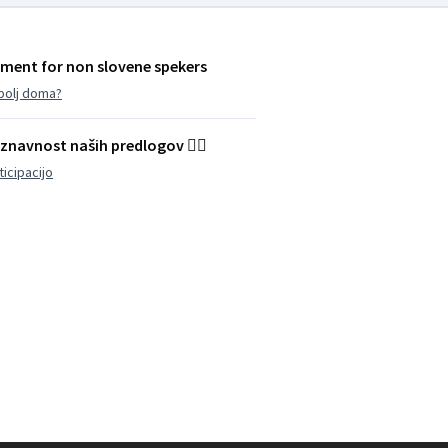
ment for non slovene spekers
 bolj doma?
znavnost naših predlogov 👌🏽
icipacijo