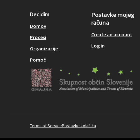
Decidim
Postavke mojeg
računa
Domov
Create an account
Procesi
Log in
Organizacije
Pomoč
Terms of Service
Postavke kolačića