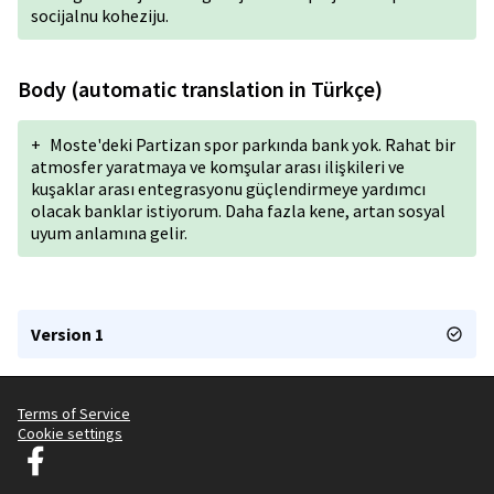
socijalnu koheziju.
Body (automatic translation in Türkçe)
+
Moste'deki Partizan spor parkında bank yok. Rahat bir
atmosfer yaratmaya ve komşular arası ilişkileri ve
kuşaklar arası entegrasyonu güçlendirmeye yardımcı
olacak banklar istiyorum. Daha fazla kene, artan sosyal
uyum anlamına gelir.
Version 1
Terms of Service
Cookie settings
Decidim Ljubljana at Facebook
(External link)