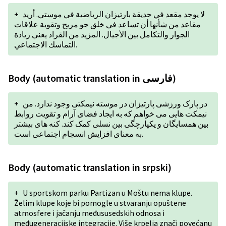
+
لا يوجد مقعد في حديقة بارتيزان الرياضية في موستي. أريد
مقاعد من شأنها أن تساعد في خلق جو مريح وتقوية علاقات
الجوار والتكامل بين الأجيال. المزيد من القراد يعني زيادة
التماسك الاجتماعي.
Body (automatic translation in فارسی)
+
در پارک ورزشی پارتیزان در موسته نیمکتی وجود ندارد. من
نیمکت هایی می خواهم که به ایجاد فضای آرام و تقویت روابط
بین همسایگان و یکپارچگی بین نسلی کمک کند. کنه های بیشتر
به معنای افزایش انسجام اجتماعی است.
Body (automatic translation in srpski)
+
U sportskom parku Partizan u Moštu nema klupe.
Želim klupe koje bi pomogle u stvaranju opuštene
atmosfere i jačanju međususedskih odnosa i
međugeneracijske integracije. Više krpelja znači povećanu