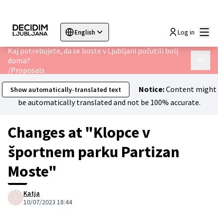
Mai
Log in
English
Sprache wählen
Choose language
Choisir la langue
Sc
Kaj potrebujete, da se boste v Ljubljani počutili bolj
doma?
Main 
/
Proposals
Notice:
Content might
Show automatically-translated text
be automatically translated and not be 100% accurate.
Changes at "Klopce v
športnem parku Partizan
Moste"
Katja
10/07/2023 18:44