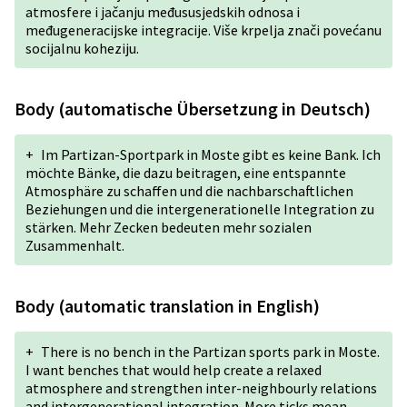
atmosfere i jačanju međususjedskih odnosa i
međugeneracijske integracije. Više krpelja znači povećanu
socijalnu koheziju.
Body (automatische Übersetzung in Deutsch)
+
Im Partizan-Sportpark in Moste gibt es keine Bank. Ich
möchte Bänke, die dazu beitragen, eine entspannte
Atmosphäre zu schaffen und die nachbarschaftlichen
Beziehungen und die intergenerationelle Integration zu
stärken. Mehr Zecken bedeuten mehr sozialen
Zusammenhalt.
Body (automatic translation in English)
+
There is no bench in the Partizan sports park in Moste.
I want benches that would help create a relaxed
atmosphere and strengthen inter-neighbourly relations
and intergenerational integration. More ticks mean