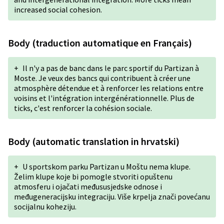
increased social cohesion.
Body (traduction automatique en Français)
+
Il n'y a pas de banc dans le parc sportif du Partizan à
Moste. Je veux des bancs qui contribuent à créer une
atmosphère détendue et à renforcer les relations entre
voisins et l'intégration intergénérationnelle. Plus de
ticks, c'est renforcer la cohésion sociale.
Body (automatic translation in hrvatski)
+
U sportskom parku Partizan u Moštu nema klupe.
Želim klupe koje bi pomogle stvoriti opuštenu
atmosferu i ojačati međususjedske odnose i
međugeneracijsku integraciju. Više krpelja znači povećanu
socijalnu koheziju.