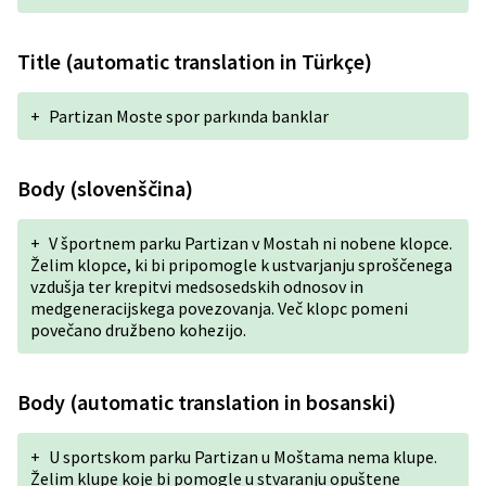
Title (automatic translation in Türkçe)
+
Partizan Moste spor parkında banklar
Body (slovenščina)
+
V športnem parku Partizan v Mostah ni nobene klopce.
Želim klopce, ki bi pripomogle k ustvarjanju sproščenega
vzdušja ter krepitvi medsosedskih odnosov in
medgeneracijskega povezovanja. Več klopc pomeni
povečano družbeno kohezijo.
Body (automatic translation in bosanski)
+
U sportskom parku Partizan u Moštama nema klupe.
Želim klupe koje bi pomogle u stvaranju opuštene