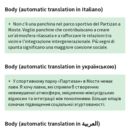
Body (automatic translation in Italiano)
+
Non c'è una panchina nel parco sportivo del Partizan a
Moste. Voglio panchine che contribuiscano a creare
un'atmosfera rilassata e a rafforzare le relazioni tra
vicini e l'integrazione intergenerazionale. Più segni di
spunta significano una maggiore coesione sociale.
Body (automatic translation in українською)
+
У спортивному парку «Партизан» в Мосте немає
лави. Я хочу лавки, які сприяли б створенню
невимушеної атмосфери, зміцненню міжсусідських
відносин та інтеграції між поколіннями. Більше кліщів
означає підвищення соціальної згуртованості.
Body (automatic translation in العربية)