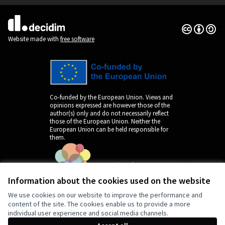
Creative Co
(External lin
(External link)
Website made with
free software
Co-funded by the European Union. Views and
opinions expressed are however those of the
author(s) only and do not necessarily reflect
those of the European Union. Neither the
European Union can be held responsible for
them.
Information about the cookies used on the website
We use cookies on our website to improve the performance and
content of the site. The cookies enable us to provide a more
individual user experience and social media channels.