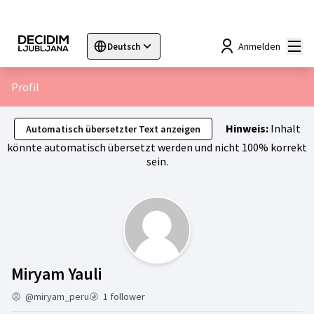
Hau
Anmelden
Deutsch
Sprache wählen
Choose language
Choisir la langue
Sc
Profil
Hinweis:
Inhalt
Automatisch übersetzter Text anzeigen
könnte automatisch übersetzt werden und nicht 100% korrekt
sein.
Aktivität (Miryam Yauli)
Miryam Yauli
@miryam_peru
1 follower