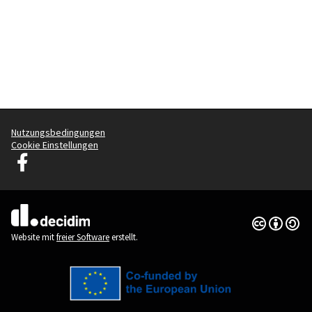
Nutzungsbedingungen
Cookie Einstellungen
Decidim Ljubljana auf Facebook
(Externer Link)
Creative Co
(Externer Li
(Externer Link)
Website mit
freier Software
erstellt.