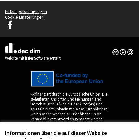
Nutzungsbedingungen
Cookie Einstellungen
Decidim Ljubljana auf Facebook
(Externer Link)
Creative Co
(Externer Li
(Externer Link)
Website mit
freier Software
erstellt.
Kofinanziert durch die Europäische Union. Die
geäußerten Ansichten und Meinungen sind
jedoch ausschließlich die der Autor(en) und
spiegeln nicht unbedingt die der Europäischen
Union wider. Weder die Europäische Union
kann dafür verantwortlich gemacht werden.
Informationen über die auf dieser Website