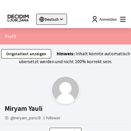
Hau
Anmelden
Deutsch
Sprache wählen
Choose language
Choisir la langue
Sc
Profil
Hinweis:
Inhalt könnte automatisch
Originaltext anzeigen
übersetzt werden und nicht 100% korrekt sein.
Aktivität (Miryam Yauli)
Miryam Yauli
@miryam_peru
1 follower