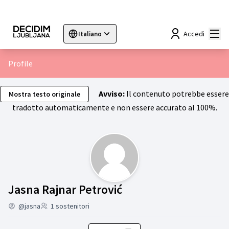
Menù
Accedi
Italiano
Sprache wählen
Choose language
Choisir la langue
Sc
Profile
Avviso:
Il contenuto potrebbe essere
Mostra testo originale
tradotto automaticamente e non essere accurato al 100%.
gruppi (Jasna Rajnar
Jasna Rajnar Petrović
@jasna
1 sostenitori