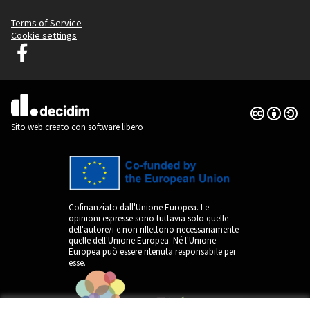
Terms of Service
Cookie settings
Decidim Lubiana su Facebook
(Collegamento esterno)
Licenza Cre
(Collegamen
(Collegamento esterno)
Sito web creato con
software libero
Cofinanziato dall'Unione Europea. Le
opinioni espresse sono tuttavia solo quelle
dell'autore/i e non riflettono necessariamente
quelle dell'Unione Europea. Né l'Unione
Europea può essere ritenuta responsabile per
esse.