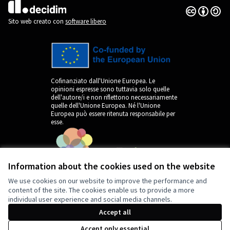
Licenza Cre
(Collegamen
(Collegamento esterno)
Sito web creato con
software libero
Cofinanziato dall'Unione Europea. Le
opinioni espresse sono tuttavia solo quelle
dell'autore/i e non riflettono necessariamente
quelle dell'Unione Europea. Né l'Unione
Europea può essere ritenuta responsabile per
esse.
Information about the cookies used on the website
We use cookies on our website to improve the performance and
content of the site. The cookies enable us to provide a more
individual user experience and social media channels.
by
Accept all
Accept only essential