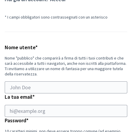
* I campi obbligatori sono contrassegnati con un asterisco
Richiesto
Nome utente
*
Nome "pubblico" che comparirà a firma di tutti i tuoi contributi e che
sarà accessibile a tutti i navigatori, anche non iscritti alla piattaforma.
Ti invitiamo a utilizzare un nome di fantasia per una maggiore tutela
della riservatezza.
Richiesto
La tua email
*
Richiesto
Password
*
10 caratteri minimi, non deve essere troppo comune (ad esempio