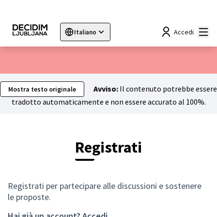
Menù
Accedi
Italiano
Sprache wählen
Choose language
Choisir la langue
Sc
Avviso:
Il contenuto potrebbe essere
Mostra testo originale
tradotto automaticamente e non essere accurato al 100%.
Registrati
Registrati per partecipare alle discussioni e sostenere
le proposte.
Hai già un account?
Accedi