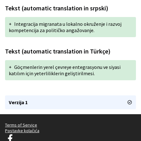
Tekst (automatic translation in srpski)
+
Integracija migranata u lokalno okruženje i razvoj
kompetencija za političko angažovanje.
Tekst (automatic translation in Türkçe)
+
Göçmenlerin yerel çevreye entegrasyonu ve siyasi
katılım için yeterliliklerin geliştirilmesi.
Verzija 1
Terms of Service
Postavke kolačića
Decidim Ljubljana na Facebooku