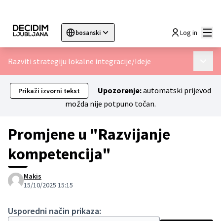
Glav
Log in
bosanski
Sprache wählen
Choose language
Choisir la langue
Sc
Razviti strategiju lokalne integracije
/
Ideje
Glavni 
Upozorenje:
automatski prijevod
Prikaži izvorni tekst
možda nije potpuno točan.
Promjene u "Razvijanje
kompetencija"
Makis
15/10/2025 15:15
Usporedni način prikaza: