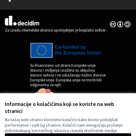
(Vanjska poveznica)
Licencija C
(Vanjska pov
(Vanjska poveznica)
Za izradu internetske stranice upotrijebljen je besplatni softver
.
Su-financirano od strane Europske unije.
Stavovi i mišljenja izražena su isključivo
stavovi autora i ne odražavaju nužno stavove
Europske unije. Europska unija ne može biti
odgovorna za njih.
Informacije o kolačićima koji se koriste na web
stranici
Na našoj web stranici koristimo kolačiće kako bismo poboljšali
performanse i sadržaj stranice. Kolačići nam omogućuju pružanje
individualnijeg korisničkog iskustva i kanala društvenih medija.