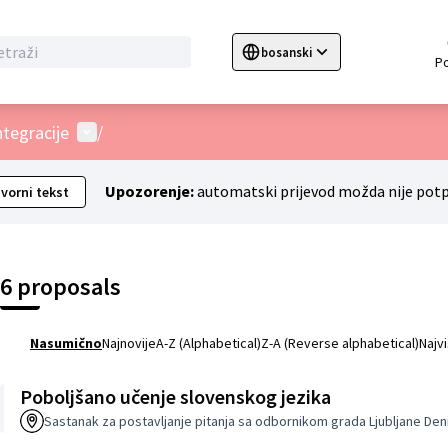
bosanski
Sprache wählen
Choose language
C
Korisnički izbornik
ntegracije
/
Upozorenje:
automatski prijevod možda nije pot
zvorni tekst
6 proposals
Nasumično
Najnovije
A-Z (Alphabetical)
Z-A (Reverse alphabetical)
Najv
Poboljšano učenje slovenskog jezika
Sastanak za postavljanje pitanja sa odbornikom grada Ljubljane De