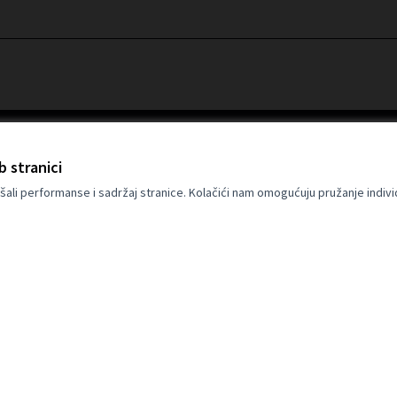
b stranici
šali performanse i sadržaj stranice. Kolačići nam omogućuju pružanje indivi
Europske unije. Stavovi i mišljenja
tavovi autora i ne odražavaju nužno
 Europska unija ne može biti odgovorna