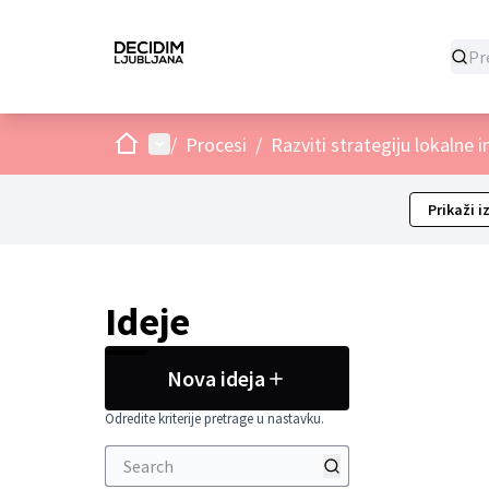
Dom
Glavni izbornik
/
Procesi
/
Razviti strategiju lokalne i
Prikaži i
Ideje
Nova ideja
Odredite kriterije pretrage u nastavku.