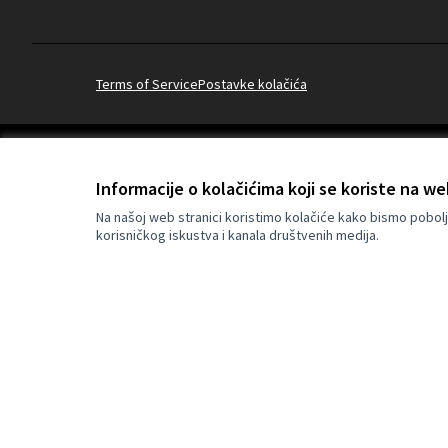
Terms of Service
Postavke kolačića
(Vanjska poveznica)
Informacije o kolačićima koji se koriste na we
Za izradu internetske stranice upotrijebljen je besplatni softver
.
Na našoj web stranici koristimo kolačiće kako bismo pobolj
korisničkog iskustva i kanala društvenih medija.
Su-financirano od strane 
izražena su isključivo s
stavove Europske unije.
za njih.