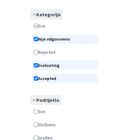
Kategorija
Sve
Nije odgovoreno
Rejected
Evaluating
Accepted
Podrijetlo
Sve
Službeno
Građani