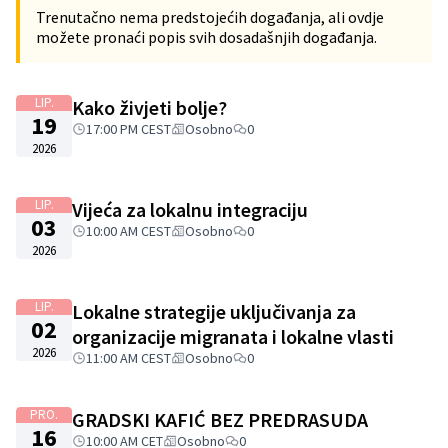
Trenutačno nema predstojećih događanja, ali ovdje
možete pronaći popis svih dosadašnjih događanja.
LIP.
Kako živjeti bolje?
19
17:00 PM CEST
Osobno
0
2026
LIP.
Vijeća za lokalnu integraciju
03
10:00 AM CEST
Osobno
0
2026
LIP.
Lokalne strategije uključivanja za
02
organizacije migranata i lokalne vlasti
2026
11:00 AM CEST
Osobno
0
PRO.
GRADSKI KAFIĆ BEZ PREDRASUDA
16
10:00 AM CET
Osobno
0