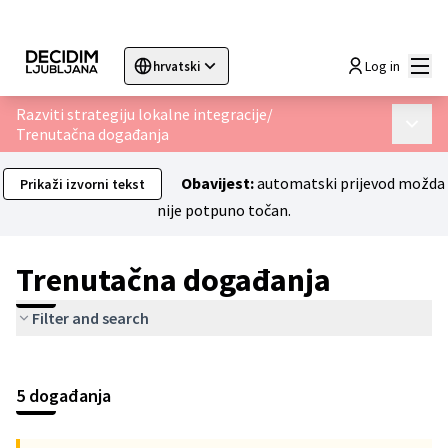
Glav
Log in
hrvatski
Sprache wählen
Choose language
Choisir la langue
Sc
Razviti strategiju lokalne integracije
/
Glavni 
Trenutačna događanja
Obavijest:
automatski prijevod možda
Prikaži izvorni tekst
nije potpuno točan.
Trenutačna događanja
Filter and search
Preskoči kartu
Leaflet
|
©
HERE maps
Sljedeći je element karta koja prikazuje stavke na ovoj stranici
+
5 događanja
−