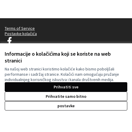
Terms of Service
Postavke kolačića
Decidim Ljubljana na Facebooku
(Vanjska poveznica)
Informacije o kolačićima koji se koriste na web
stranici
Licencija C
(Vanjska pov
Na našoj web stranici koristimo kolačiće kako bismo poboljšali
(Vanjska poveznica)
Za izradu internetske stranice upotrijebljen je besplatni softver
.
performanse i sadržaj stranice. Kolačići nam omogućuju pružanje
individualnijeg korisničkog iskustva i kanala društvenih medija.
Prihvatiti sve
Prihvatite samo bitno
postavke
Su-financirano od strane Europske unije.
Stavovi i mišljenja izražena su isključivo
stavovi autora i ne odražavaju nužno stavove
Europske unije. Europska unija ne može biti
odgovorna za njih.