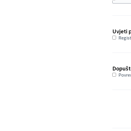
Uvjeti 
Regis
Dopušt
Povre