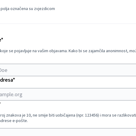
 polja označena su zvjezdicom
Obvezno polje
e
*
koje se pojavljuje na vašim objavama. Kako bi se zajamčila anonimnost, može
Obvezno polje
adresa
*
Obvezno polje
*
roj znakova je 10, ne smije biti uobičajena (npr. 123456) i mora se razlikova
adrese e-pošte.