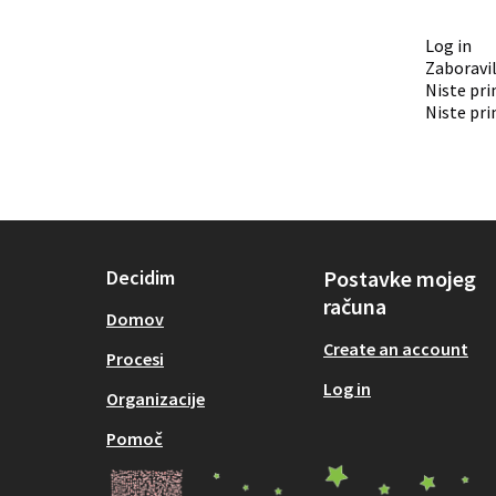
Log in
Zaboravil
Niste pri
Niste pri
Decidim
Postavke mojeg
računa
Domov
Create an account
Procesi
Log in
Organizacije
Pomoč