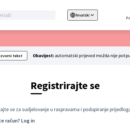
hrvatski
Sprache wählen
Choose language
C
Obavijest:
automatski prijevod možda nije potpu
izvorni tekst
Registrirajte se
rajte se za sudjelovanje u raspravama i podupiranje prijedlog
te račun?
Log in