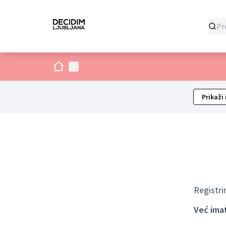
Dom
Glavni izbornik
Prikaži 
Registri
Već ima