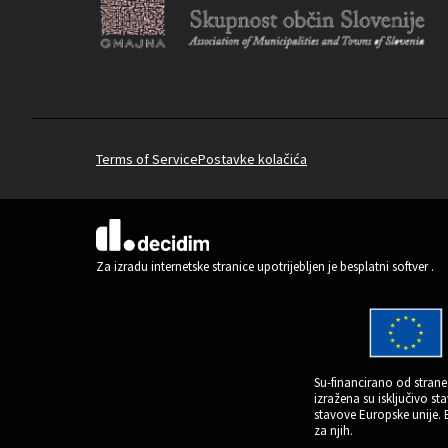
Terms of Service
Postavke kolačića
(Vanjska poveznica)
Za izradu internetske stranice upotrijebljen je besplatni softver
.
Su-financirano od strane 
izražena su isključivo s
stavove Europske unije.
za njih.