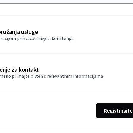
pružanja usluge
tracijom prihvaćate
uvjeti korištenja
.
enje za kontakt
meno primajte bilten s relevantnim informacijama
Registrirajte