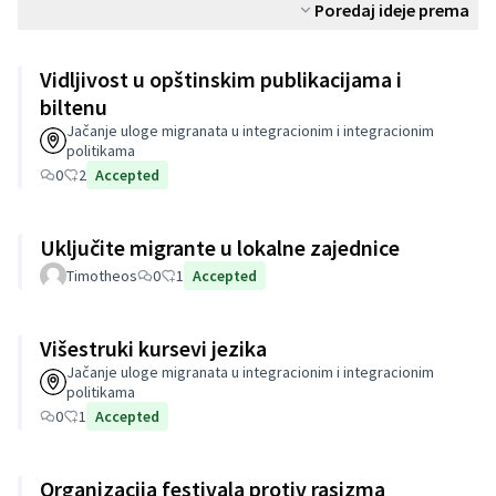
Poredaj ideje prema
Vidljivost u opštinskim publikacijama i
biltenu
Jačanje uloge migranata u integracionim i integracionim
politikama
0
2
Accepted
Uključite migrante u lokalne zajednice
Timotheos
0
1
Accepted
Višestruki kursevi jezika
Jačanje uloge migranata u integracionim i integracionim
politikama
0
1
Accepted
Organizacija festivala protiv rasizma