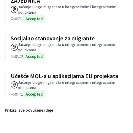
ZAJEDNICA
Jačanje uloge migranata u integracionim i integracionim
politikama
0
1
Accepted
Socijalno stanovanje za migrante
Jačanje uloge migranata u integracionim i integracionim
politikama
0
2
Accepted
Učešće MOL-a u aplikacijama EU projekata
Jačanje uloge migranata u integracionim i integracionim
politikama
0
1
Accepted
Prikaži sve povučene ideje