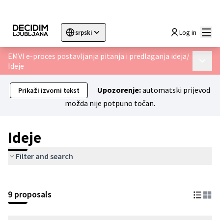
Glav
Log in
srpski
Sprache wählen
Choose language
Choisir la langue
Sc
EMVI e-proces postavljanja pitanja i predlaganja ideja
/
Glavni 
Ideje
Upozorenje:
automatski prijevod
Prikaži izvorni tekst
možda nije potpuno točan.
Ideje
Filter and search
9 proposals