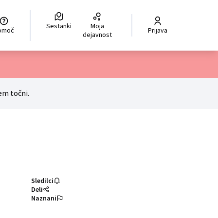
Sestanki
Moja
hoisir la langue
Scegli la lingua
Izberi jezik
Dil seçiniz
ر اللغة
Pomoč
Prijava
dejavnost
em točni.
Sledilci
Deli
Naznani