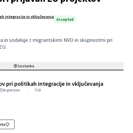
ah integracije in vključevanja
Accepted
ra in sodeluje z migrantskimi NVO in skupnostmi pri
 EU.
Sestanka
 pri politikah integracije in vključevanja
In-person
0
nts