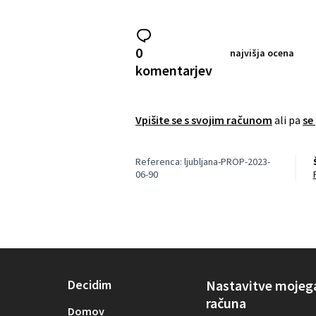
0
najvišja ocena
komentarjev
Vpišite se s svojim računom
ali pa
se
Referenca: ljubljana-PROP-2023-
06-90
Decidim
Nastavitve mojeg
računa
Domov