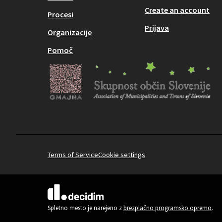
Create an account
Procesi
Prijava
Organizacije
Pomoč
Terms of Service
Cookie settings
(Zunanja povezava)
Spletno mesto je narejeno z
brezplačno programsko opremo
.