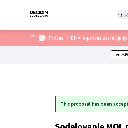
Domov
Main menu
/
Procesi
/
EMVI e-proces zastavljanja
Prikaži
This proposal has been accep
Sodelovanje MOL p