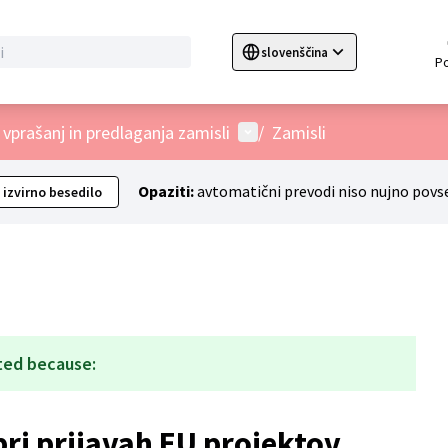
slovenščina
Sprache wählen
Choose language
C
User menu
 vprašanj in predlaganja zamisli
/
Zamisli
Opaziti:
avtomatični prevodi niso nujno povs
 izvirno besedilo
ted because:
ri prijavah EU projektov