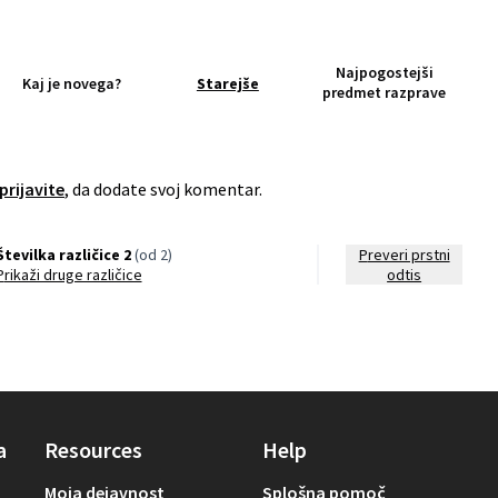
Najpogostejši
Kaj je novega?
Starejše
predmet razprave
 prijavite
, da dodate svoj komentar.
Številka različice 2
(od 2)
Preveri prstni
Prikaži druge različice
odtis
a
Resources
Help
Moja dejavnost
Splošna pomoč