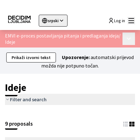
Glav
Log in
srpski
Sprache wählen
Choose language
Choisir la langue
Sc
EMVI e-proces postavljanja pitanja i predlaganja ideja
/
Glavni 
Ideje
Upozorenje:
automatski prijevod
Prikaži izvorni tekst
možda nije potpuno točan.
Ideje
Filter and search
9 proposals