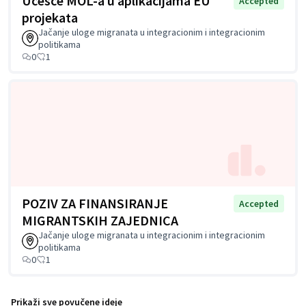
Učešće MOL-a u aplikacijama EU
Accepted
projekata
Jačanje uloge migranata u integracionim i integracionim
politikama
0
1
POZIV ZA FINANSIRANJE
Accepted
MIGRANTSKIH ZAJEDNICA
Jačanje uloge migranata u integracionim i integracionim
politikama
0
1
Prikaži sve povučene ideje