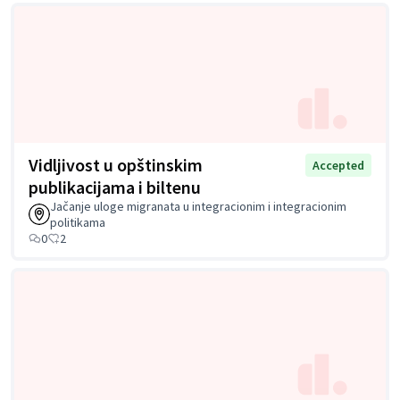
Vidljivost u opštinskim
Accepted
publikacijama i biltenu
Jačanje uloge migranata u integracionim i integracionim
politikama
0
2