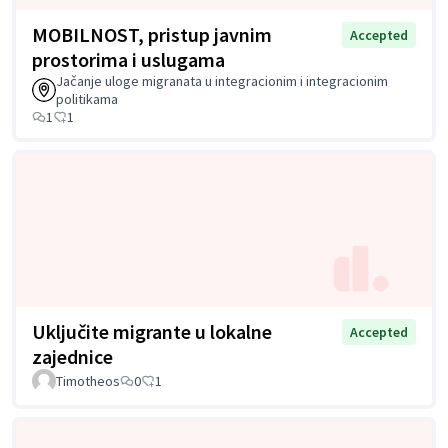
MOBILNOST, pristup javnim
Accepted
prostorima i uslugama
Jačanje uloge migranata u integracionim i integracionim
politikama
1
1
Uključite migrante u lokalne
Accepted
zajednice
Timotheos
0
1