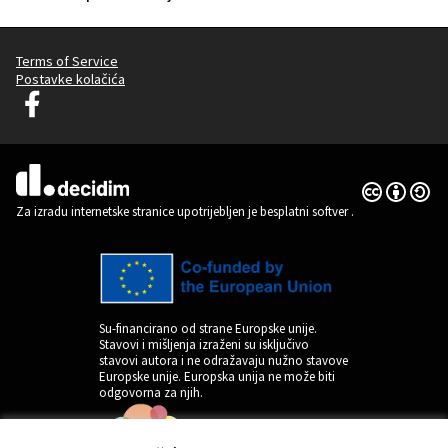
Terms of Service
Postavke kolačića
Decidim Ljubljana na Facebooku
(Vanjska poveznica)
Licencija C
(Vanjska pov
(Vanjska poveznica)
Za izradu internetske stranice upotrijebljen je besplatni softver
.
Su-financirano od strane Europske unije.
Stavovi i mišljenja izraženi su isključivo
stavovi autora i ne odražavaju nužno stavove
Europske unije. Europska unija ne može biti
odgovorna za njih.