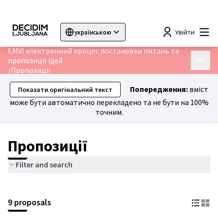
Гол
Увійти
українською
Sprache wählen
Choose language
Choisir la langue
Sc
EMVI електронний процес постановки питань та
пропозиції ідей
Голов
/
Пропозиції
Попередження:
вміст
Показати оригінальний текст
може бути автоматично перекладено та не бути на 100%
точним.
Пропозиції
Filter and search
9 proposals