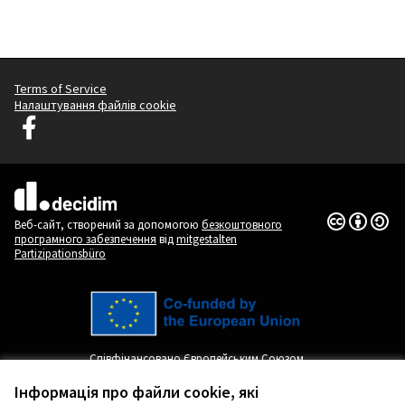
Terms of Service
Налаштування файлів cookie
Децидим Любляна у Facebook
(Зовнішнє посилання)
(Зовнішнє посилання)
Ліцензія Cr
(Зовнішнє п
Веб-сайт, створений за допомогою
безкоштовного
програмного забезпечення
від
mitgestalten
Partizipationsbüro
Співфінансовано Європейським Союзом.
Погляди та думки, висловлені тут, є
виключно думками автора(ів) і не
Інформація про файли cookie, які
обов'язково відображають погляди