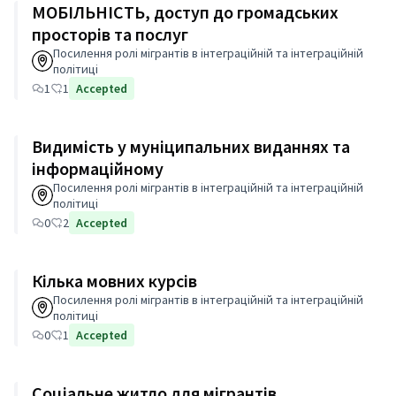
МОБІЛЬНІСТЬ, доступ до громадських
просторів та послуг
Посилення ролі мігрантів в інтеграційній та інтеграційній
політиці
1
1
Accepted
Видимість у муніципальних виданнях та
інформаційному
Посилення ролі мігрантів в інтеграційній та інтеграційній
політиці
0
2
Accepted
Кілька мовних курсів
Посилення ролі мігрантів в інтеграційній та інтеграційній
політиці
0
1
Accepted
Соціальне житло для мігрантів