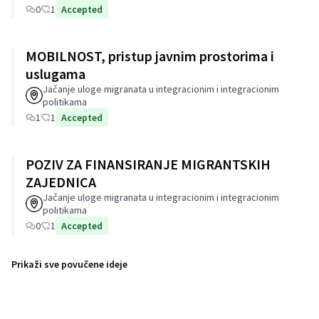
0
1
Accepted
MOBILNOST, pristup javnim prostorima i
uslugama
Jačanje uloge migranata u integracionim i integracionim
politikama
1
1
Accepted
POZIV ZA FINANSIRANJE MIGRANTSKIH
ZAJEDNICA
Jačanje uloge migranata u integracionim i integracionim
politikama
0
1
Accepted
Prikaži sve povučene ideje