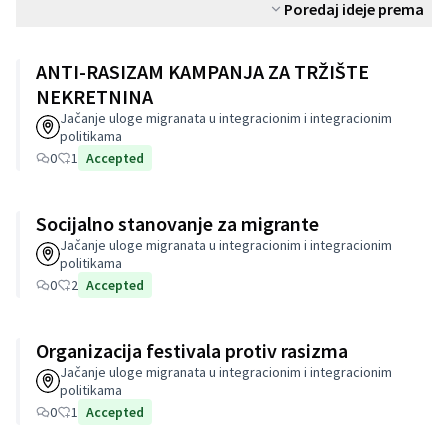
Poredaj ideje prema
ANTI-RASIZAM KAMPANJA ZA TRŽIŠTE
NEKRETNINA
Jačanje uloge migranata u integracionim i integracionim
politikama
0
1
Accepted
Socijalno stanovanje za migrante
Jačanje uloge migranata u integracionim i integracionim
politikama
0
2
Accepted
Organizacija festivala protiv rasizma
Jačanje uloge migranata u integracionim i integracionim
politikama
0
1
Accepted