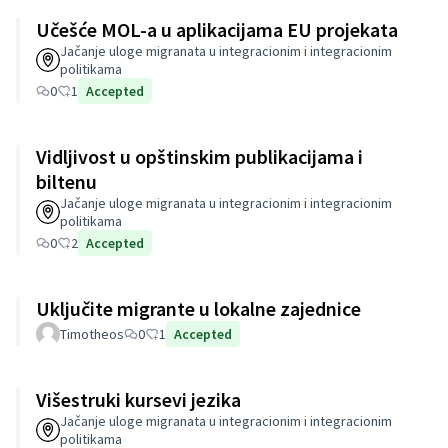
Učešće MOL-a u aplikacijama EU projekata
Jačanje uloge migranata u integracionim i integracionim
politikama
0
1
Accepted
Vidljivost u opštinskim publikacijama i
biltenu
Jačanje uloge migranata u integracionim i integracionim
politikama
0
2
Accepted
Uključite migrante u lokalne zajednice
Timotheos
0
1
Accepted
Višestruki kursevi jezika
Jačanje uloge migranata u integracionim i integracionim
politikama