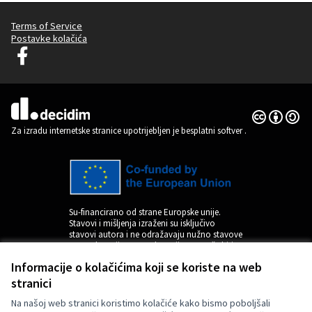
Terms of Service
Postavke kolačića
Decidim Ljubljana na Facebooku
(Vanjska poveznica)
Licencija C
(Vanjska pov
(Vanjska poveznica)
Za izradu internetske stranice upotrijebljen je besplatni softver
.
Su-financirano od strane Europske unije.
Stavovi i mišljenja izraženi su isključivo
stavovi autora i ne odražavaju nužno stavove
Europske unije. Europska unija ne može biti
odgovorna za njih.
Informacije o kolačićima koji se koriste na web
stranici
Na našoj web stranici koristimo kolačiće kako bismo poboljšali