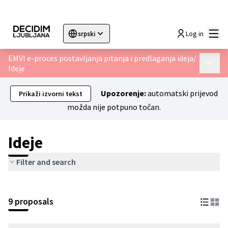
Glav
Log in
srpski
Sprache wählen
Choose language
Choisir la langue
Sc
EMVI e-proces postavljanja pitanja i predlaganja ideja
/
Glavni 
Ideje
Upozorenje:
automatski prijevod
Prikaži izvorni tekst
možda nije potpuno točan.
Ideje
Filter and search
9 proposals