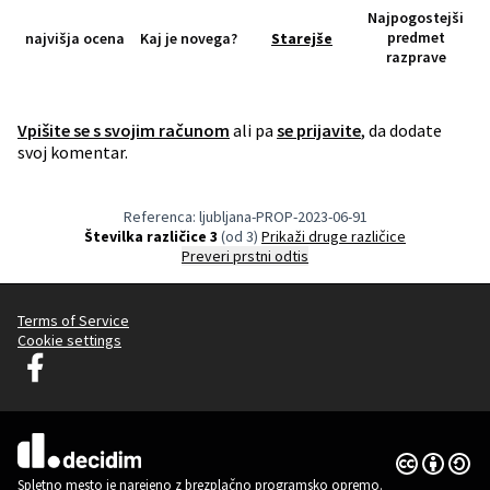
Najpogostejši
predmet
najvišja ocena
Kaj je novega?
Starejše
razprave
Vpišite se s svojim računom
ali pa
se prijavite
, da dodate
svoj komentar.
Referenca: ljubljana-PROP-2023-06-91
Številka različice 3
(od 3)
Prikaži druge različice
Preveri prstni odtis
Terms of Service
Cookie settings
Decidim Ljubljana na Facebooku
(Zunanja povezava)
Dovoljenja 
(Zunanja pov
(Zunanja povezava)
Spletno mesto je narejeno z
brezplačno programsko opremo
.