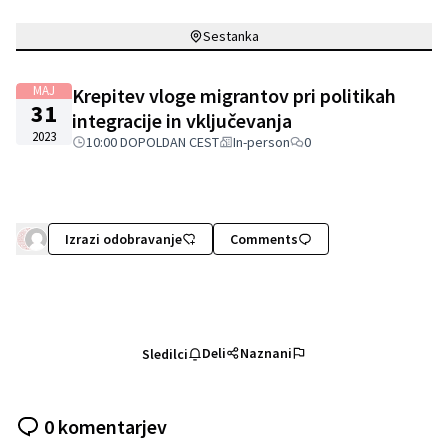
Sestanka
MAJ
Krepitev vloge migrantov pri politikah
31
integracije in vključevanja
2023
10:00 DOPOLDAN CEST
In-person
0
Izrazi odobravanje
Comments
Deli
Naznani
Sledilci
0 komentarjev