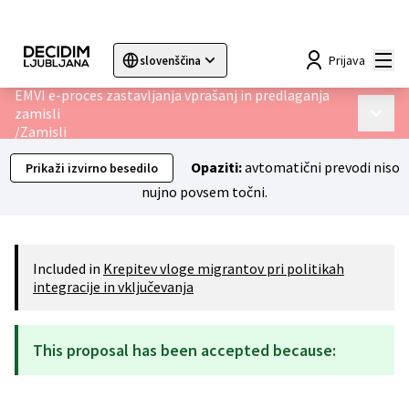
Mai
Prijava
slovenščina
Sprache wählen
Choose language
Choisir la langue
Sc
EMVI e-proces zastavljanja vprašanj in predlaganja
zamisli
Main 
/
Zamisli
Opaziti:
avtomatični prevodi niso
Prikaži izvirno besedilo
nujno povsem točni.
Included in
Krepitev vloge migrantov pri politikah
integracije in vključevanja
This proposal has been accepted because: