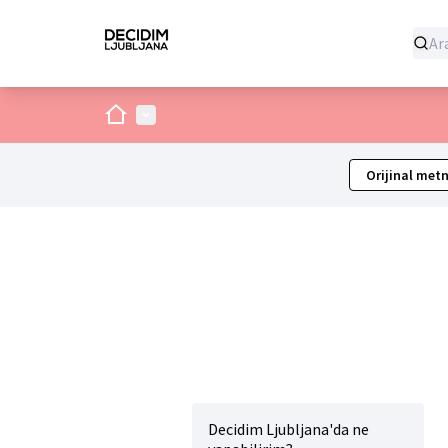
Ev
Ana menü
Orijinal metn
Decidim Ljubljana'da ne