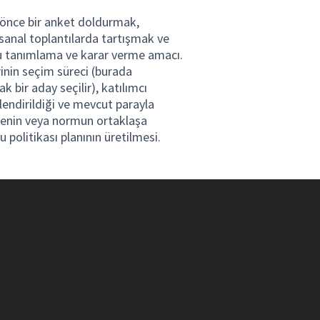
ör. önce bir anket doldurmak,
sanal toplantılarda tartışmak ve
uyu tanımlama ve karar verme amacı.
rinin seçim süreci (burada
k bir aday seçilir), katılımcı
lendirildiği ve mevcut parayla
emenin veya normun ortaklaşa
 politikası planının üretilmesi.