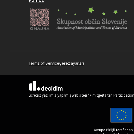
Terms of Service
Çerez ayarları
(Dış bağlantı)
ücretsiz yazılımla
yapılmış web sitesi "> mitgestalten Partizipatio
Avrupa Birliği tarafından 