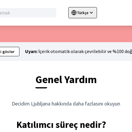
Türkçe
Sprache wählen
Choose language
C
Uyarı:
İçerik otomatik olarak çevrilebilir ve %100 doğ
i göster
Genel Yardım
Decidim Ljubljana hakkında daha fazlasını okuyun
Katılımcı süreç nedir?