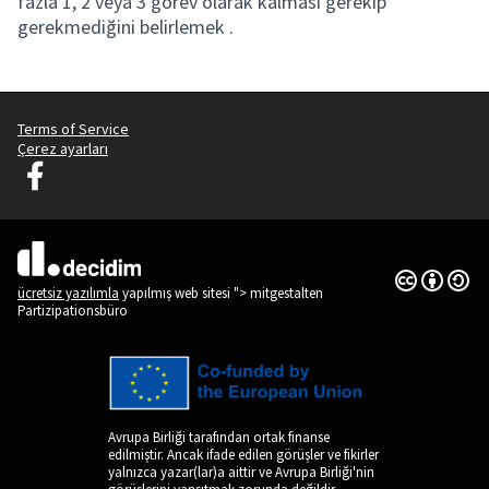
fazla 1, 2 veya 3 görev olarak kalması gerekip
gerekmediğini belirlemek .
Terms of Service
Çerez ayarları
Decidim Ljubljana Facebook'ta
(Dış bağlantı)
Creative Co
(Dış bağlantı
(Dış bağlantı)
ücretsiz yazılımla
yapılmış web sitesi "> mitgestalten
Partizipationsbüro
Avrupa Birliği tarafından ortak finanse
edilmiştir. Ancak ifade edilen görüşler ve fikirler
yalnızca yazar(lar)a aittir ve Avrupa Birliği'nin