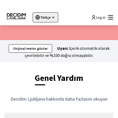
Ana
Log in
Türkçe
Sprache wählen
Choose language
Choisir la langue
Sc
Uyarı:
İçerik otomatik olarak
Orijinal metni göster
çevrilebilir ve %100 doğru olmayabilir.
Genel Yardım
Decidim Ljubljana hakkında daha fazlasını okuyun