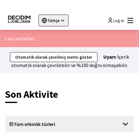
Ana
Log in
Türkçe
Sprache wählen
Choose language
Choisir la langue
Sc
Last activities
Uyarı:
İçerik
Otomatik olarak çevrilmiş metni göster
otomatik olarak çevrilebilir ve %100 doğru olmayabilir.
Son Aktivite
Tüm etkinlik türleri