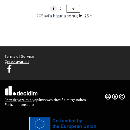
1
2
Sayfa başına sonuç:
25
Terms of Service
Çerez ayarları
Decidim Ljubljana Facebook'ta
(Dış bağlantı)
Creative Co
(Dış bağlantı
(Dış bağlantı)
ücretsiz yazılımla
yapılmış web sitesi "> mitgestalten
Partizipationsbüro