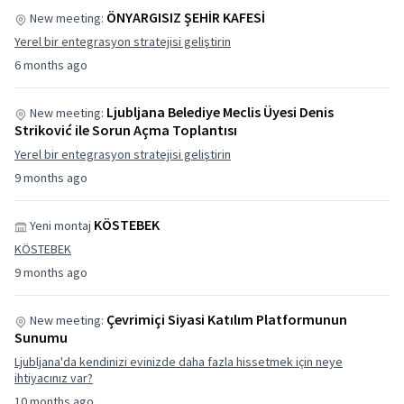
ÖNYARGISIZ ŞEHİR KAFESİ
New meeting:
Yerel bir entegrasyon stratejisi geliştirin
6 months ago
Ljubljana Belediye Meclis Üyesi Denis
New meeting:
Striković ile Sorun Açma Toplantısı
Yerel bir entegrasyon stratejisi geliştirin
9 months ago
KÖSTEBEK
Yeni montaj
KÖSTEBEK
9 months ago
Çevrimiçi Siyasi Katılım Platformunun
New meeting:
Sunumu
Ljubljana'da kendinizi evinizde daha fazla hissetmek için neye
ihtiyacınız var?
10 months ago