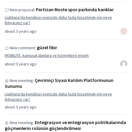
Partizan Moste spor parkında banklar
New proposal:
Ljubljana'da kendinizi evinizde daha fazla hissetmek için neye
ihtiyacınız var?
about 3 years ago
güzel fikir
New comment:
MOBİLİTE, kamusal alanlara ve hizmetlere erişim
about 3 years ago
Çevrimiçi Siyasi Katılım Platformunun
New meeting:
Sunumu
Ljubljana'da kendinizi evinizde daha fazla hissetmek için neye
ihtiyacınız var?
about 3 years ago
Entegrasyon ve entegrasyon politikalarında
New meeting:
göçmenlerin rolünün güçlendirilmesi