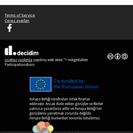
Terms of Service
Çerez ayarları
Decidim Ljubljana Facebook'ta
(Dış bağlantı)
Creative Co
(Dış bağlantı
(Dış bağlantı)
ücretsiz yazılımla
yapılmış web sitesi "> mitgestalten
Partizipationsbüro
Avrupa Birliği tarafından ortak finanse
edilmiştir. Ancak ifade edilen görüşler ve fikirler
yalnızca yazar(lar)a aittir ve Avrupa Birliği'nin
görüşlerini yansıtmak zorunda değildir.
Avrupa Birliği bunlardan sorumlu tutulamaz.