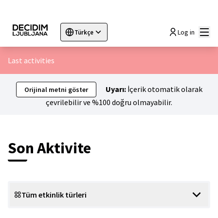
Ana
Log in
Türkçe
Sprache wählen
Choose language
Choisir la langue
Sc
Last activities
Uyarı:
İçerik otomatik olarak
Orijinal metni göster
çevrilebilir ve %100 doğru olmayabilir.
Son Aktivite
Tüm etkinlik türleri