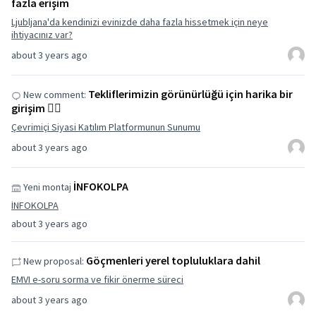
fazla erişim
Ljubljana'da kendinizi evinizde daha fazla hissetmek için neye
ihtiyacınız var?
about 3 years ago
Tekliflerimizin görünürlüğü için harika bir
New comment:
girişim 👌🏽
Çevrimiçi Siyasi Katılım Platformunun Sunumu
about 3 years ago
İNFOKOLPA
Yeni montaj
İNFOKOLPA
about 3 years ago
Göçmenleri yerel topluluklara dahil
New proposal:
EMVI e-soru sorma ve fikir önerme süreci
about 3 years ago