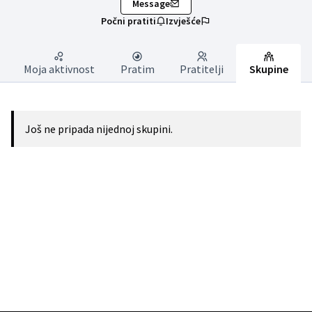
Message
Počni pratiti
Izvješće
Moja aktivnost
Pratim
Pratitelji
Skupine
Još ne pripada nijednoj skupini.