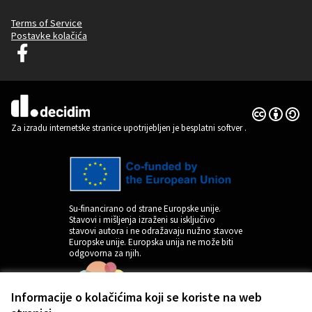
Terms of Service
Postavke kolačića
Decidim Ljubljana na Facebooku
(Vanjska poveznica)
Licencija C
(Vanjska pov
(Vanjska poveznica)
Za izradu internetske stranice upotrijebljen je besplatni softver
.
Su-financirano od strane Europske unije.
Stavovi i mišljenja izraženi su isključivo
stavovi autora i ne odražavaju nužno stavove
Europske unije. Europska unija ne može biti
odgovorna za njih.
Informacije o kolačićima koji se koriste na web