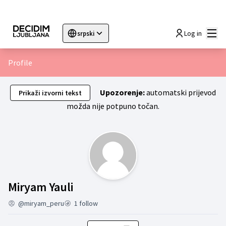
Glav
Log in
srpski
Sprache wählen
Choose language
Choisir la langue
Sc
Profile
Upozorenje:
automatski prijevod
Prikaži izvorni tekst
možda nije potpuno točan.
Skupine (Miryam Yauli)
Miryam Yauli
@miryam_peru
1 follow