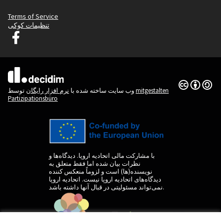
Terms of Service
تنظیمات کوکی
دسیدیم لیوبلیانا در فیس بوک
(لینک خارجی)
(لینک خارجی)
Creative
(لینک خارجی)
mitgestalten
توسط
وب سایت ساخته شده با
نرم افزار رایگان
Partizipationsbüro
با مشارکت مالی اتحادیه اروپا. دیدگاه‌ها و
نظرات بیان شده اما فقط متعلق به
نویسنده(ها) است و لزوماً منعکس کننده
دیدگاه‌های اتحادیه اروپا نیست. اتحادیه اروپا
نمی‌تواند مسئولیتی در قبال آنها داشته باشد.