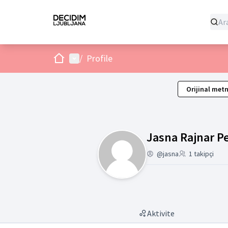
Ev
Ana menü
/
Profile
Orijinal metn
Jasna Rajnar Pe
@jasna
1 takipçi
Aktivite