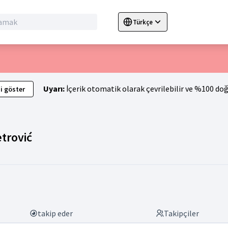
Türkçe
Sprache wählen
Choose language
C
Uyarı:
İçerik otomatik olarak çevrilebilir ve %100 doğ
i göster
Gruplar (Jasna Rajnar Petrović)
trović
takip eder
Takipçiler