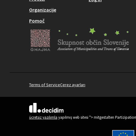
Organizacije
Pomoč
Terms of Service
Çerez ayarları
(Dış bağlantı)
ücretsiz yazılımla
yapılmış web sitesi "> mitgestalten Partizipatio