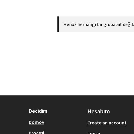
Henüz herhangi bir gruba ait değil.
Decidim
Hesabım
Domov
Create an account
Procesi
Log in