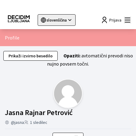
Mai
Prijava
slovenščina
Sprache wählen
Choose language
Choisir la langue
Sc
Profile
Opaziti:
avtomatični prevodi niso
Prikaži izvirno besedilo
nujno povsem točni.
Skupine (Jasna Rajn
Jasna Rajnar Petrović
@jasna
1 sledilec