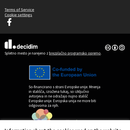
Terms of Service
Cookie settings
Decidim Ljubljana na Facebooku
(Zunanja povezava)
Dovoljenja 
(Zunanja pov
(Zunanja povezava)
Spletno mesto je narejeno z
brezplačno programsko opremo
.
So-financirano s strani Evropske unije. Mnenja
in stališča, izražena tukaj, so izključno
avtorjeva in ne odražajo nujno stališč
Evropske unije. Evropska unija ne more biti
odgovorna za njih.