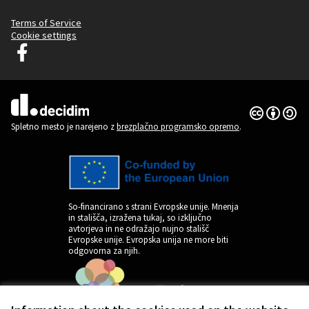
Terms of Service
Cookie settings
Decidim Ljubljana na Facebooku
(Zunanja povezava)
Dovoljenja 
(Zunanja pov
(Zunanja povezava)
Spletno mesto je narejeno z
brezplačno programsko opremo
.
So-financirano s strani Evropske unije. Mnenja
in stališča, izražena tukaj, so izključno
avtorjeva in ne odražajo nujno stališč
Evropske unije. Evropska unija ne more biti
odgovorna za njih.