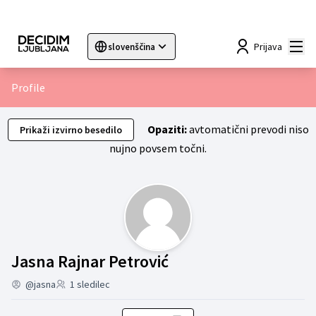
Mai
Prijava
slovenščina
Sprache wählen
Choose language
Choisir la langue
Sc
Profile
Opaziti:
avtomatični prevodi niso
Prikaži izvirno besedilo
nujno povsem točni.
Skupine (Jasna Rajn
Jasna Rajnar Petrović
@jasna
1 sledilec