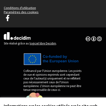
Conditions d'utilisation
Paramètres des cookies
Decidim Ljubljana sur Facebook
(Lien externe)
Licence Cre
(Lien extern
(Lien externe)
Site réalisé grâce au
logiciel libre Decidim
.
Cofinancé par l'Union européenne. Les points
de vue et opinions exprimés sont cependant
ceux de l'auteur(s) uniquement et ne reflètent
pas nécessairement ceux de l'Union
européenne. L'Union européenne ne peut être
tenue responsable de ceux-ci.
Informations sur les cookies utilisés sur le site web