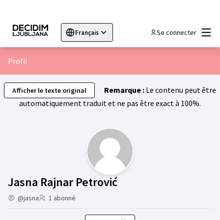
Menu
Se connecter
Français
Sprache wählen
Choose language
Choisir la langue
Sc
Profil
Remarque :
Le contenu peut être
Afficher le texte original
automatiquement traduit et ne pas être exact à 100%.
Groupes (Jasna Rajn
Jasna Rajnar Petrović
@jasna
1 abonné