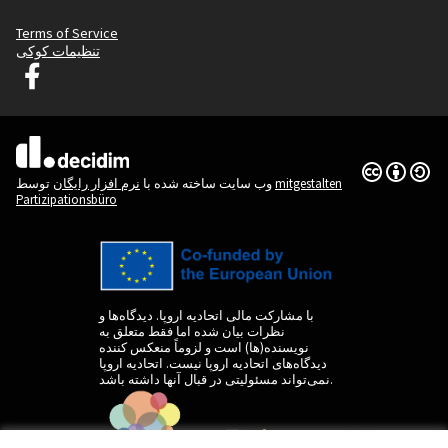
Terms of Service
تنظیمات کوکی
دسیدیم لیوبلیانا در فیس بوک
(لینک خارجی)
(لینک خارجی)
Creative
(لینک خارجی)
mitgestalten
توسط
وب سایت ساخته شده با
نرم افزار رایگان
Partizipationsbüro
با مشارکت مالی اتحادیه اروپا. دیدگاه‌ها و
نظرات بیان شده اما فقط متعلق به
نویسنده(ها) است و لزوماً منعکس کننده
دیدگاه‌های اتحادیه اروپا نیست. اتحادیه اروپا
نمی‌تواند مسئولیتی در قبال آنها داشته باشد.