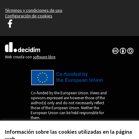
Términos y condiciones de uso
Configuración de cookies
Decidim Liubliana en Facebook
(Enlace externo)
Con licenci
(Enlace exte
(Enlace externo)
Web creada con
software libre
.
Co-funded by the European Union. Views and
opinions expressed are however those of the
author(s) only and do not necessarily reflect
those of the European Union. Neither the
European Union can be held responsible for
them.
Información sobre las cookies utilizadas en la página
web