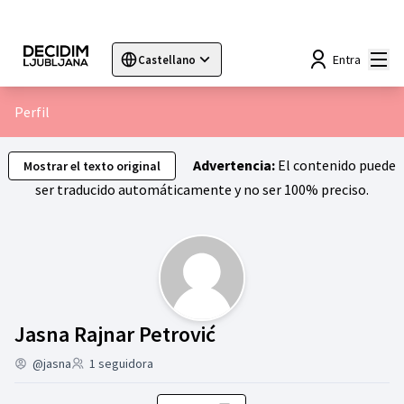
Menú
Entra
Castellano
Sprache wählen
Choose language
Choisir la langue
Sc
Perfil
Advertencia:
El contenido puede
Mostrar el texto original
ser traducido automáticamente y no ser 100% preciso.
Siguiendo (Jasna Ra
Jasna Rajnar Petrović
@jasna
1 seguidora