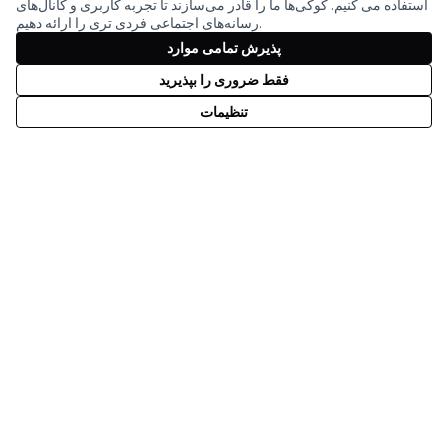
استفاده می کنیم. کوکی‌ها ما را قادر می‌سازند تا تجربه کاربری و کانال‌های
رسانه‌های اجتماعی فردی تری را ارائه دهیم.
پذیرش تمامی موارد
فقط ضروری را بپذیرید
با مشارکت مالی اتحادیه اروپا. دیدگاه‌ها و
تنظیمات
نظرات بیان شده اما فقط متعلق به
نویسنده(ها) است و لزوماً منعکس کننده
دیدگاه‌های اتحادیه اروپا نیست. اتحادیه اروپا
نمی‌تواند مسئولیتی در قبال آنها داشته باشد.
by