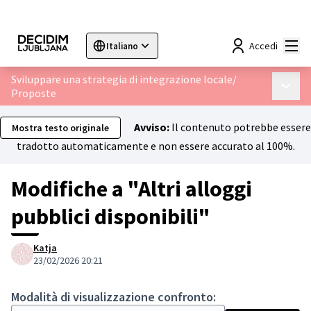
Menù
Accedi
Italiano
Sprache wählen
Choose language
Choisir la langue
Sc
Sviluppare una strategia di integrazione locale
/
Menù p
Proposte
Avviso:
Il contenuto potrebbe essere
Mostra testo originale
tradotto automaticamente e non essere accurato al 100%.
Modifiche a "Altri alloggi
pubblici disponibili"
Katja
23/02/2026 20:21
Modalità di visualizzazione confronto: