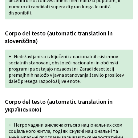
decenni di sottoinvestimenti nell'edilizia popolare, il
numero di candidati supera di gran lunga le unità
disponibili.
Corpo del testo (automatic translation in
slovenščina)
+
Nedržavljani so izključeni iz nacionalnih sistemov
socialnih stanovanj, obstoječi nacionalni in občinski
programi pa ostajajo nezadostni. Zaradi desetletij
premajhnih naložb v javna stanovanja število prosilcev
daleč presega razpoložljive enote.
Corpo del testo (automatic translation in
українською)
+
Негромадяни виключаються з національних схем
соціального житла, тоді як існуючі національні та
муніципальні програми залишаються недостатніми.