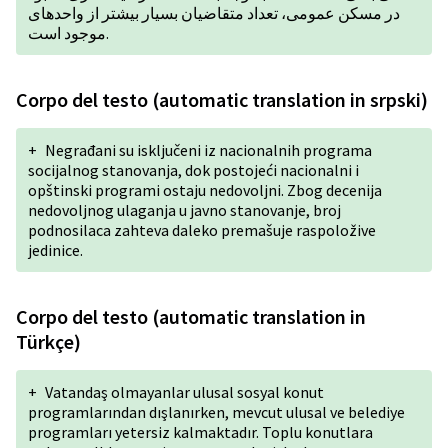
در مسکن عمومی، تعداد متقاضیان بسیار بیشتر از واحدهای
موجود است.
Corpo del testo (automatic translation in srpski)
+
Negrađani su isključeni iz nacionalnih programa
socijalnog stanovanja, dok postojeći nacionalni i
opštinski programi ostaju nedovoljni. Zbog decenija
nedovoljnog ulaganja u javno stanovanje, broj
podnosilaca zahteva daleko premašuje raspoložive
jedinice.
Corpo del testo (automatic translation in
Türkçe)
+
Vatandaş olmayanlar ulusal sosyal konut
programlarından dışlanırken, mevcut ulusal ve belediye
programları yetersiz kalmaktadır. Toplu konutlara