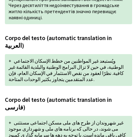
Через десятиліття недоінвестування в громадське
житло кількість претендентів значно перевищує
наявні одиниці.
Corpo del testo (automatic translation in
العربية)
+
ويُستبعد غير المواطنين من خطط الإسكان الاجتماعي
الوطنية، في حين لا تزال البرامج الوطنية والبلدية القائمة غير
كافية. نظرًا لعقود من نقص الاستثمار في الإسكان العام، فإن
عدد المتقدمين يتجاوز بكثير الوحدات المتاحة.
Corpo del testo (automatic translation in
فارسی)
+
غیر شهروندان از طرح های ملی مسکن اجتماعی مستثنی
می شوند، در حالی که برنامه های ملی و شهرداری موجود
کافی باقی مانده است. با توجه به دهه ها سرمایه گذاری کمبود