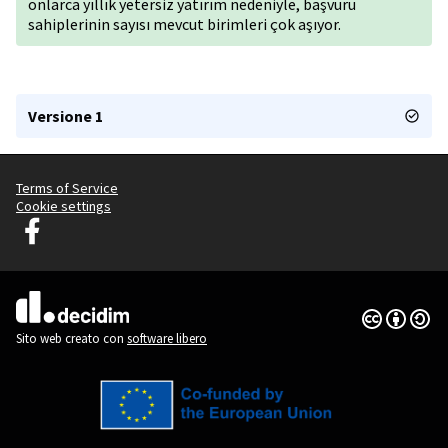
onlarca yıllık yetersiz yatırım nedeniyle, başvuru
sahiplerinin sayısı mevcut birimleri çok aşıyor.
Versione 1
Terms of Service
Cookie settings
Decidim Lubiana su Facebook
(Collegamento esterno)
Licenza Cre
(Collegamen
(Collegamento esterno)
Sito web creato con
software libero