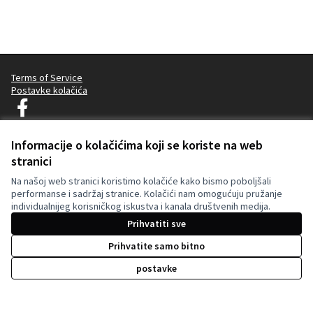
Terms of Service
Postavke kolačića
Decidim Ljubljana na Facebooku
(Vanjska poveznica)
Informacije o kolačićima koji se koriste na web
stranici
Licencija C
(Vanjska pov
(Vanjska poveznica)
Na našoj web stranici koristimo kolačiće kako bismo poboljšali
Za izradu internetske stranice upotrijebljen je besplatni softver
.
performanse i sadržaj stranice. Kolačići nam omogućuju pružanje
individualnijeg korisničkog iskustva i kanala društvenih medija.
Prihvatiti sve
Prihvatite samo bitno
Su-financirano od strane Europske unije.
postavke
Stavovi i mišljenja izraženi su isključivo
stavovi autora i ne odražavaju nužno stavove
Europske unije. Europska unija ne može biti
odgovorna za njih.