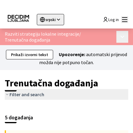
Glav
Log in
srpski
Sprache wählen
Choose language
Choisir la langue
Sc
Razviti strategiju lokalne integracije
/
Glavni 
Trenutačna događanja
Upozorenje:
automatski prijevod
Prikaži izvorni tekst
možda nije potpuno točan.
Trenutačna događanja
Filter and search
Preskoči kartu
Leaflet
|
©
HERE maps
Sljedeći je element karta koja prikazuje stavke na ovoj stranici
+
5 događanja
−