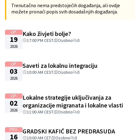
Trenutačno nema predstojećih događanja, ali ovdje
možete pronaći popis svih dosadašnjih događanja.
LIP.
Kako živjeti bolje?
19
17:00 PM CEST
Osobno
0
2026
LIP.
Saveti za lokalnu integraciju
03
10:00 AM CEST
Osobno
0
2026
LIP.
Lokalne strategije uključivanja za
02
organizacije migranata i lokalne vlasti
2026
11:00 AM CEST
Osobno
0
PRO.
GRADSKI KAFIĆ BEZ PREDRASUDA
16
10:00 AM CET
Osobno
0