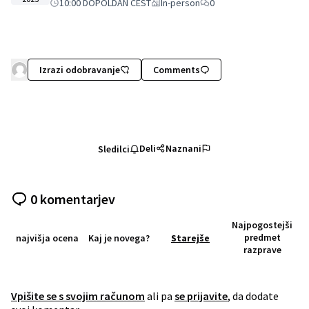
10:00 DOPOLDAN CEST
In-person
0
Izrazi odobravanje
Comments
Deli
Naznani
Sledilci
0 komentarjev
Najpogostejši
predmet
najvišja ocena
Kaj je novega?
Starejše
razprave
Vpišite se s svojim računom
ali pa
se prijavite
, da dodate