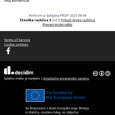
svoj komentar.
Referenca: ljubljana-PROP-2023-06-94
Številka različice 3
(od 3)
Prikaži druge različice
Preveri prstni odtis
Terms of Service
Cookie settings
Decidim Ljubljana na Facebooku
(Zunanja povezava)
Dovoljenja 
(Zunanja pov
(Zunanja povezava)
Spletno mesto je narejeno z
brezplačno programsko opremo
.
So-financirano s strani Evropske unije. Mnenja
in stališča, izražena tukaj, so izključno