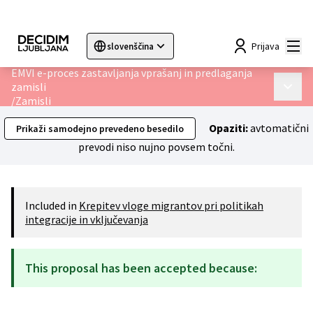
Mai
Prijava
slovenščina
Sprache wählen
Choose language
Choisir la langue
Sc
EMVI e-proces zastavljanja vprašanj in predlaganja
zamisli
Main 
/
Zamisli
Opaziti:
avtomatični
Prikaži samodejno prevedeno besedilo
prevodi niso nujno povsem točni.
Included in
Krepitev vloge migrantov pri politikah
integracije in vključevanja
This proposal has been accepted because: