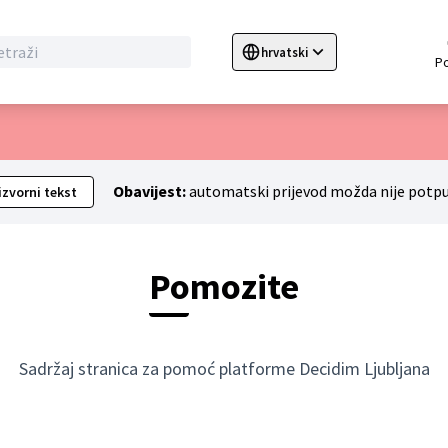
hrvatski
Sprache wählen
Choose language
C
Obavijest:
automatski prijevod možda nije potpu
izvorni tekst
Pomozite
Sadržaj stranica za pomoć platforme Decidim Ljubljana