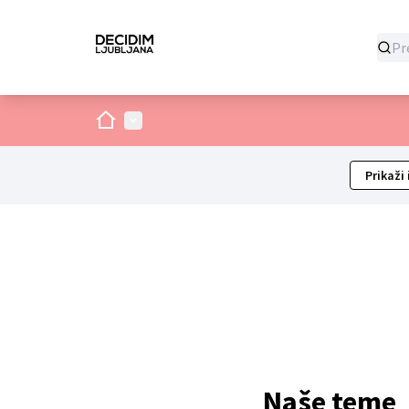
Dom
Glavni izbornik
Prikaži 
Naše teme