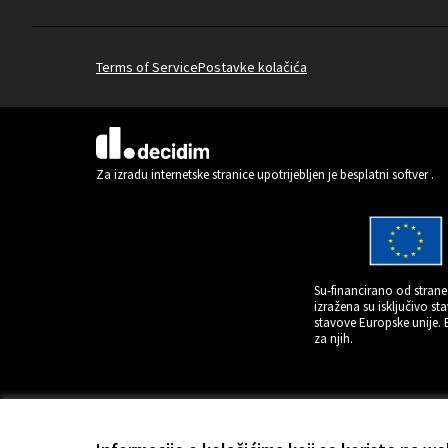
Terms of Service
Postavke kolačića
(Vanjska poveznica)
Za izradu internetske stranice upotrijebljen je besplatni softver
.
Su-financirano od strane 
izražena su isključivo s
stavove Europske unije.
za njih.