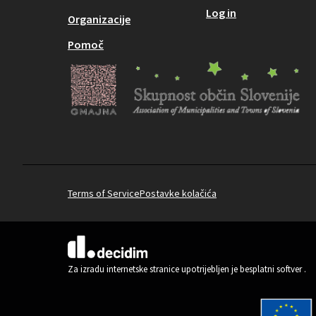
Log in
Organizacije
Pomoč
Terms of Service
Postavke kolačića
(Vanjska poveznica)
Za izradu internetske stranice upotrijebljen je besplatni softver
.