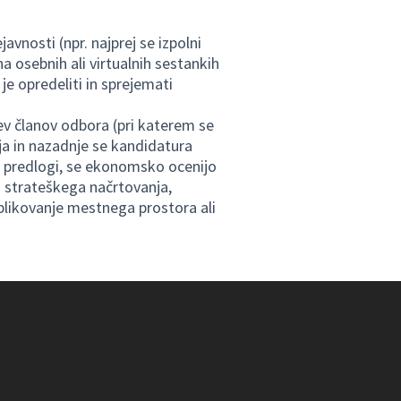
avnosti (npr. najprej se izpolni
na osebnih ali virtualnih sestankih
je opredeliti in sprejemati
tev članov odbora (pri katerem se
lja in nazadnje se kandidatura
ajo predlogi, se ekonomsko ocenijo
es strateškega načrtovanja,
oblikovanje mestnega prostora ali