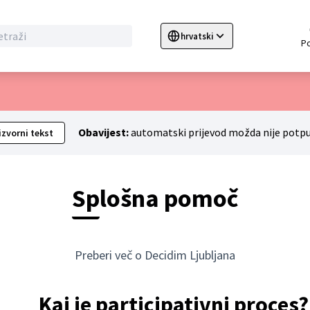
hrvatski
Sprache wählen
Choose language
C
Obavijest:
automatski prijevod možda nije potpu
izvorni tekst
Splošna pomoč
Preberi več o Decidim Ljubljana
Kaj je participativni proces?