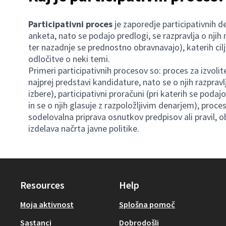
Participativni proces
je zaporedje participativnih dej
anketa, nato se podajo predlogi, se razpravlja o njih 
ter nazadnje se prednostno obravnavajo), katerih cilj 
odločitve o neki temi.
Primeri participativnih procesov so: proces za izvoli
najprej predstavi kandidature, nato se o njih razprav
izbere), participativni proračuni (pri katerih se pod
in se o njih glasuje z razpoložljivim denarjem), proc
sodelovalna priprava osnutkov predpisov ali pravil, 
izdelava načrta javne politike.
Resources
Help
Moja aktivnost
Splošna pomoč
Sastanci
Dobrodošli