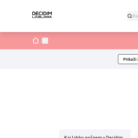
Dom
Glavni izbornik
Prikaži 
Kaj lahko počnem v Decidim