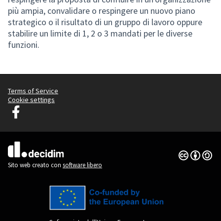
più ampia, convalidare o respingere un nuovo piano
strategico o il risultato di un gruppo di lavoro oppure
stabilire un limite di 1, 2 o 3 mandati per le diverse
funzioni.
Terms of Service
Cookie settings
Decidim Ljubljana su Facebook
(Collegamento esterno)
Licenza Cre
(Collegamen
(Collegamento esterno)
Sito web creato con
software libero