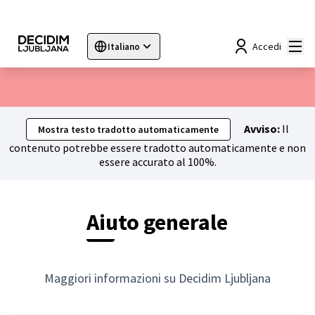
Menù
Accedi
Italiano
Sprache wählen
Choose language
Choisir la langue
Sc
Avviso:
Il
Mostra testo tradotto automaticamente
contenuto potrebbe essere tradotto automaticamente e non
essere accurato al 100%.
Aiuto generale
Maggiori informazioni su Decidim Ljubljana