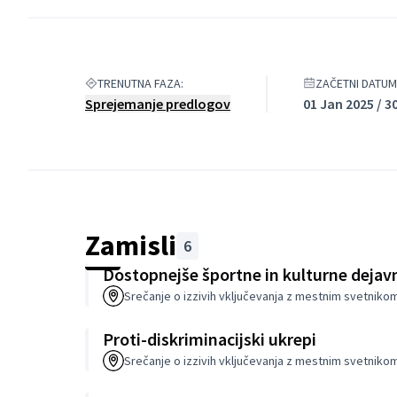
Razvoj občinskih strategij vključevanja je del m
tudi slovenske vlade.
DECIDIM Ljubljana je del projekta EMV-LII, ki ga 
KD Gmajna, Mirovni inštitut, Skupnost občin Slo
TRENUTNA FAZA:
ZAČETNI DATUM
Sprejemanje predlogov
01 Jan 2025 / 3
Zamisli
6
Dostopnejše športne in kulturne dejav
Srečanje o izzivih vključevanja z mestnim svetnik
Proti-diskriminacijski ukrepi
Srečanje o izzivih vključevanja z mestnim svetnik