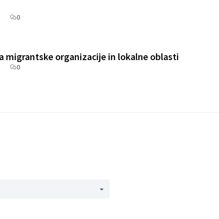
0
rategije lokalnega vključevanja za migrantske organizacije in lokalne oblasti
0