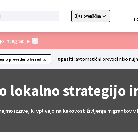
slovenščina
Sprache wählen
Choose language
C
User menu
o integracije
Opaziti:
avtomatični prevodi niso nuj
ejno prevedeno besedilo
 lokalno strategijo i
ajmo izzive, ki vplivajo na kakovost življenja migrantov v L