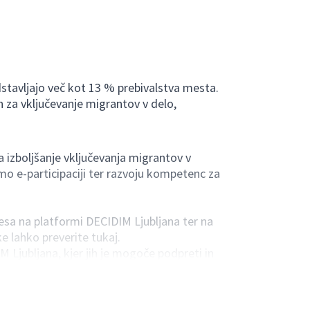
edstavljajo več kot 13 % prebivalstva mesta.
en za vključevanje migrantov v delo,
 izboljšanje vključevanja migrantov v
 e-participaciji ter razvoju kompetenc za
cesa na platformi DECIDIM Ljubljana ter na
e lahko preverite tukaj.
 Ljubljana, kjer jih je mogoče podpreti in
vrstici 'Zamisli'.
nte.
 občini Ljubljana.