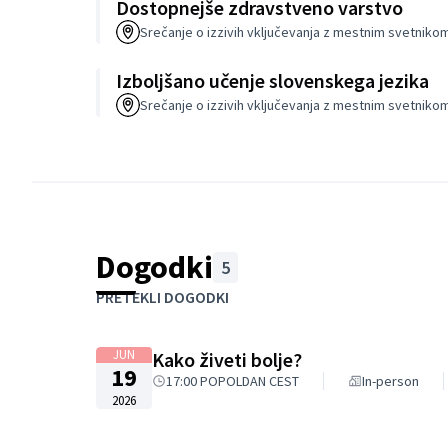
Dostopnejše zdravstveno varstvo
Srečanje o izzivih vključevanja z mestnim svetnik
Izboljšano učenje slovenskega jezika
Srečanje o izzivih vključevanja z mestnim svetnik
Dogodki
5
Preskoči zemljevid
Naslednji element je zemljevid, ki prikazuje elemen
PRETEKLI DOGODKI
+
−
JUN
Kako živeti bolje?
19
17:00 POPOLDAN CEST
In-person
2026