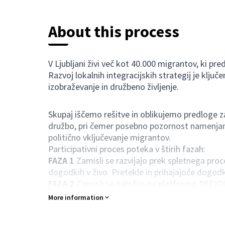
About this process
V Ljubljani živi več kot 40.000 migrantov, ki pr
Razvoj lokalnih integracijskih strategij je ključ
izobraževanje in družbeno življenje.
Skupaj iščemo rešitve in oblikujemo predloge za
družbo, pri čemer posebno pozornost namenjamo
politično vključevanje migrantov.
Participativni proces poteka v štirih fazah:
FAZA 1
Zamisli se razvijajo prek spletnega pro
dogodkih v živo. Pretekle in prihajajoče dogodk
FAZA 2
Zamisli se naložijo na platformo DECIDIM
komentirati. Preverite aktivne predloge v orodni 
More information
FAZA 3
Zamisli se oblikujejo v politične dokume
FAZA 4
Politični dokumenti se predložijo Mestni