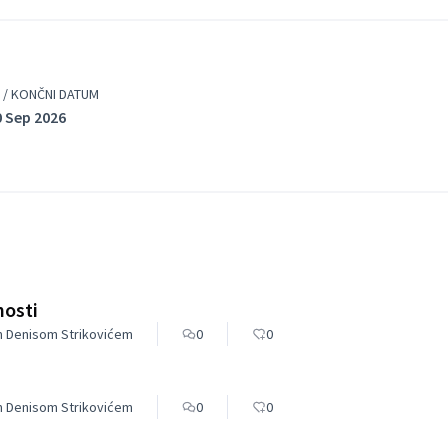
igracijskih politik tako Evropske unije kot
sofinancira EU, v Sloveniji pa ga izvajajo
venije in Mestna občina Ljubljana.
 / KONČNI DATUM
0 Sep 2026
nosti
om Denisom Strikovićem
0
0
om Denisom Strikovićem
0
0