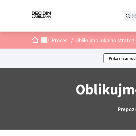
Domov
Main menu
/
Procesi
/
Oblikujmo lokalno strategij
Prikaži samod
Oblikujmo
Prepozn