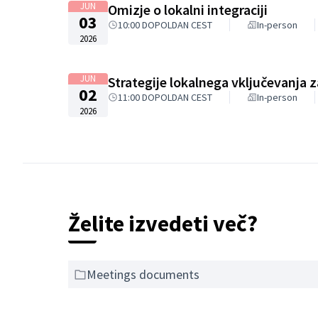
JUN
Omizje o lokalni integraciji
03
10:00 DOPOLDAN CEST
In-person
2026
JUN
St
02
11:00 DOPOLDAN CEST
In-person
2026
Želite izvedeti več?
Meetings documents