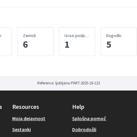
i
Zamisli
Izrazi podpore
Dogodki
6
1
5
Referenca: ljubljana-PART-2025-10-123
a
Resources
Help
Moja dejavnost
Splošna pomoč
Sestanki
Dobrodošli