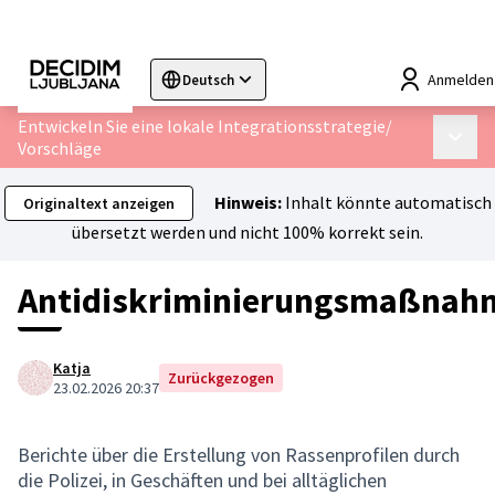
Anmelden
Deutsch
Sprache wählen
Choose language
Choisir la langue
Entwickeln Sie eine lokale Integrationsstrategie
/
Haupt
Vorschläge
Hinweis:
Inhalt könnte automatisch
Originaltext anzeigen
übersetzt werden und nicht 100% korrekt sein.
Antidiskriminierungsmaßnah
Katja
Zurückgezogen
23.02.2026 20:37
Berichte über die Erstellung von Rassenprofilen durch
die Polizei, in Geschäften und bei alltäglichen