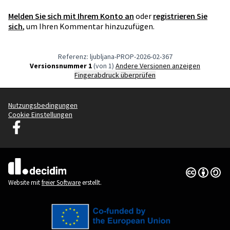
Melden Sie sich mit Ihrem Konto an
oder
registrieren Sie
sich
, um Ihren Kommentar hinzuzufügen.
Referenz: ljubljana-PROP-2026-02-367
Versionsnummer 1
(von 1)
Andere Versionen anzeigen
Fingerabdruck überprüfen
Nutzungsbedingungen
Cookie Einstellungen
Decidim Ljubljana auf Facebook
(Externer Link)
Creative Co
(Externer Li
(Externer Link)
Website mit
freier Software
erstellt.