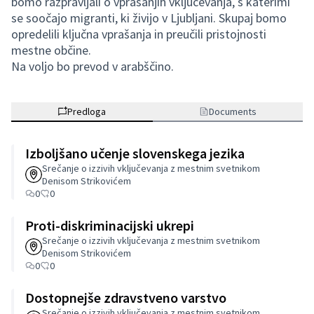
bomo razpravljali o vprašanjih vključevanja, s katerimi
se soočajo migranti, ki živijo v Ljubljani. Skupaj bomo
opredelili ključna vprašanja in preučili pristojnosti
mestne občine.
Na voljo bo prevod v arabščino.
Predloga
Documents
Izboljšano učenje slovenskega jezika
Srečanje o izzivih vključevanja z mestnim svetnikom
Denisom Strikovićem
0
0
Proti-diskriminacijski ukrepi
Srečanje o izzivih vključevanja z mestnim svetnikom
Denisom Strikovićem
0
0
Dostopnejše zdravstveno varstvo
Srečanje o izzivih vključevanja z mestnim svetnikom