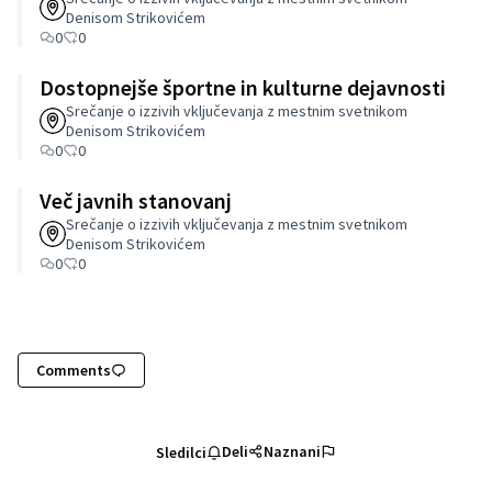
Denisom Strikovićem
0
0
Dostopnejše športne in kulturne dejavnosti
Srečanje o izzivih vključevanja z mestnim svetnikom
Denisom Strikovićem
0
0
Več javnih stanovanj
Srečanje o izzivih vključevanja z mestnim svetnikom
Denisom Strikovićem
0
0
Comments
Deli
Naznani
Sledilci