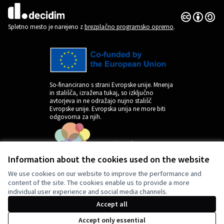
Dovoljenja 
(Zunanja pov
(Zunanja povezava)
Spletno mesto je narejeno z
brezplačno programsko opremo
.
So-financirano s strani Evropske unije. Mnenja
in stališča, izražena tukaj, so izključno
avtorjeva in ne odražajo nujno stališč
Evropske unije. Evropska unija ne more biti
odgovorna za njih.
Information about the cookies used on the website
We use cookies on our website to improve the performance and
content of the site. The cookies enable us to provide a more
individual user experience and social media channels.
by
Accept all
Accept only essential