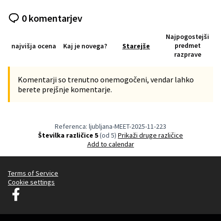
0 komentarjev
Najpogostejši
predmet
najvišja ocena
Kaj je novega?
Starejše
razprave
Komentarji so trenutno onemogočeni, vendar lahko
berete prejšnje komentarje.
Referenca: ljubljana-MEET-2025-11-223
Številka različice 5
(od 5)
Prikaži druge različice
Add to calendar
Terms of Service
Cookie settings
Decidim Ljubljana na Facebooku
(Zunanja povezava)