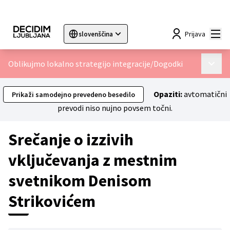
Mai
Prijava
slovenščina
Sprache wählen
Choose language
Choisir la langue
Sc
Oblikujmo lokalno strategijo integracije
/
Dogodki
Main 
Opaziti:
avtomatični
Prikaži samodejno prevedeno besedilo
prevodi niso nujno povsem točni.
Srečanje o izzivih
vključevanja z mestnim
svetnikom Denisom
Strikovićem