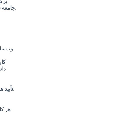
پرگرچوا ۱۱،
، جاده پارتیزانسکا ۱، ۲۰۰۰ ماریبور اداره می‌شود.
جامعه 
وب‌سای
کار
داش
برای استفاده از برخی قابلیت‌ها مانند رأی‌گیری الزامی خواهد بود.
تأیید 
هر کا