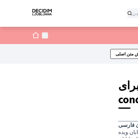
صفحه اصلی
منوی اصلی
ش متن اصلی
term-
con
ن فارسی
بان ویده