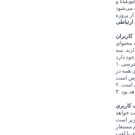
کاربران
 محتوای
رند. سه
سترسی
۱.
 همه در
۲.
۳.
کاربری
فت خواهد
ام مستعار
ی یا لقب