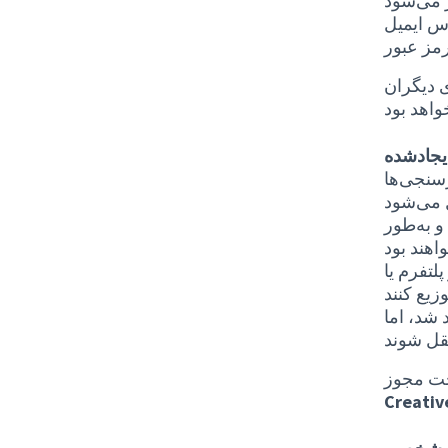
س ایمیل
مز عبور
 دیگران
یجادشده
رسنجی‌ها
 به‌طور
لتفرم یا
 شد، اما
حت مجوز
Creativ