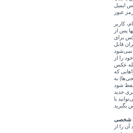
س ایمیل
مز عبور
م، کاربر
ها پس از
کس برای
ران قابل
ود را از
مله عکس
اهایی که
ی‌ها) به
بری جدید
وانید با
ت شخصی
ن را از