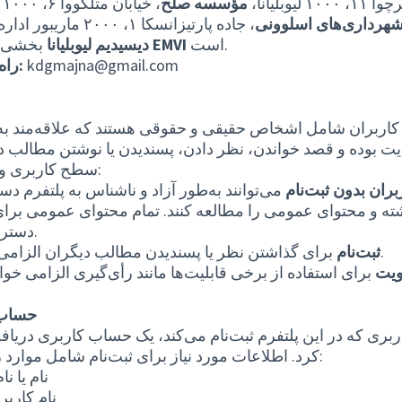
 ۱۰۰۰ لیوبلیانا،
مؤسسه صلح
، خیابان متلکووا ۶، ۱۰۰۰ لیوبلیانا و
شهرداری‌های اسلوونی
است.
EMVI
بخشی از پروژه
دیسیدیم لیوبلیانا
kdgmajna@gmail.com
راه ارتباطی:
کاربران شامل اشخاص حقیقی و حقوقی هستند که علاقه‌مند به
ت بوده و قصد خواندن، نظر دادن، پسندیدن یا نوشتن مطالب دا
سطح کاربری وجود دارد:
بران بدون ثبت‌نام
می‌توانند به‌طور آزاد و ناشناس به پلتفرم د
ته و محتوای عمومی را مطالعه کنند. تمام محتوای عمومی برای
دسترس است.
برای گذاشتن نظر یا پسندیدن مطالب دیگران الزامی است.
ثبت‌نام
هویت
حساب 
ربری که در این پلتفرم ثبت‌نام می‌کند، یک حساب کاربری دریا
کرد. اطلاعات مورد نیاز برای ثبت‌نام شامل موارد زیر است:
نام یا ن
نام کاربر