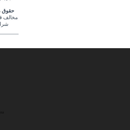
حقوق م
مخالف قو
شرای