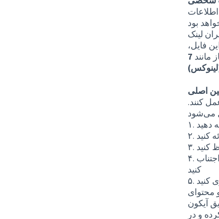
ت شخصی
 اطلاعات
ران لینک
ین فایل،
از مانند
7-Zip (ویندوز)، KUKA (مک OS) یا PeaZip
س)
ین اصلی
مل کنند.
ه دهید
ه کنید
ظ کنید
۴. از اظهارات نژادپرستانه، ضدیهودی، جنسیت‌زده یا هرگونه تبعیض‌آمیز اجتناب
کنید
ی کنید
و محتوای
یق آیکون
رده و در